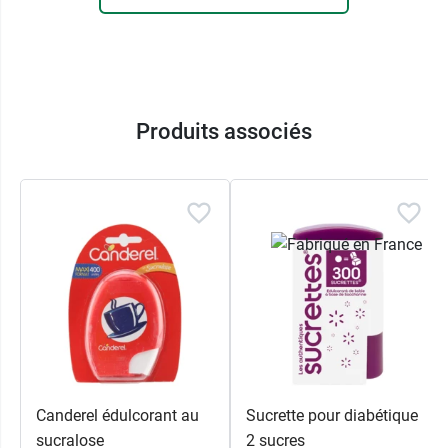
pharmaceutiques efficaces et reconnues.
Concentré autour de produits de médecine
générale, aux applications diverses, l’entreprise
s’est peu à peu spécialisée vers l’ORL, la
rhumatologie et surtout la gastro-entérologie.
Produits associés
D'autres
sucrettes
vous sont également
proposées avec une sucrette équivaut à 2
sucres.
Conditionnement :
boîte de 300 sucrettes
Poids net : 18 g.
Canderel édulcorant au
Sucrette pour diabétique
sucralose
2 sucres