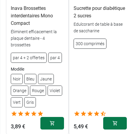
Inava Brossettes
Sucrette pour diabétique
interdentaires Mono
2 sucres
Compact
Edulcorant de table à base
de saccharine
Éliminent efficacement la
plaque dentaire - 4
300 comprimés
brossettes
par 4 + 2 offertes
par 4
Modèle
Noir
Bleu
Jaune
Orange
Rouge
Violet
Vert
Gris
3,89 €
5,49 €