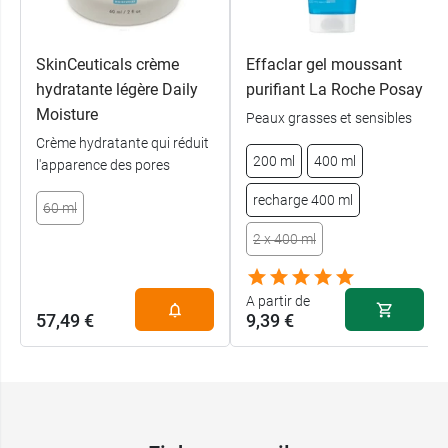
SkinCeuticals crème
Effaclar gel moussant
hydratante légère Daily
purifiant La Roche Posay
Moisture
Peaux grasses et sensibles
Crème hydratante qui réduit
200 ml
400 ml
l'apparence des pores
recharge 400 ml
60 ml
2 x 400 ml
A partir de
57,49 €
9,39 €