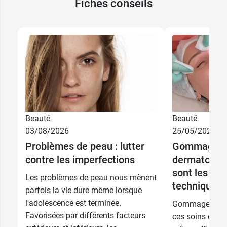
Fiches conseils
9,39 €
200 ml
10,99 €
400 ml
Beauté
Beauté
03/08/2026
25/05/2026
recharge 400
10,99 €
Problèmes de peau : lutter
Gommage et
ml
contre les imperfections
dermatologi
sont les dif
21,99 €
2 x 400 ml
Les problèmes de peau nous mènent
techniques 
parfois la vie dure même lorsque
l'adolescence est terminée.
Gommage, peeli
Favorisées par différents facteurs
ces soins consis