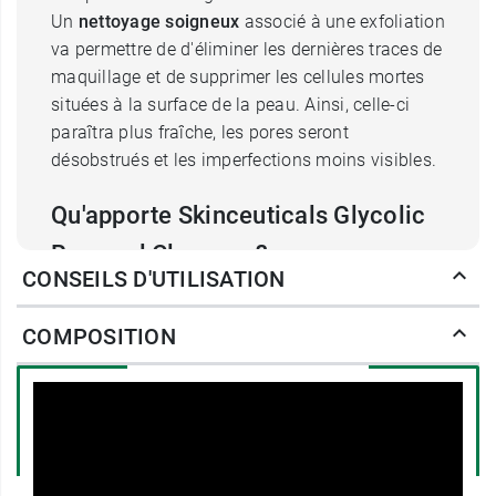
Un
nettoyage soigneux
associé à une exfoliation
va permettre de d'éliminer les dernières traces de
maquillage et de supprimer les cellules mortes
situées à la surface de la peau. Ainsi, celle-ci
paraîtra plus fraîche, les pores seront
désobstrués et les imperfections moins visibles.
Qu'apporte Skinceuticals Glycolic
Renewal Cleanser ?
CONSEILS D'UTILISATION
SinCeuticals glycolic renewal cleanser gel va
nettoyer la peau, éliminant les résidus de
COMPOSITION
maquillage ainsi que les impuretés et le sébum
en excès qui ont pu s'accumuler. Il va également
l'exfolier. En effet, il est formulé avec de
l'acide
glycolique
, un acide de fruits exfoliant. Ce gel-
mousse incorpore également des actifs
hydratants, tels que la glycérine et du jus de