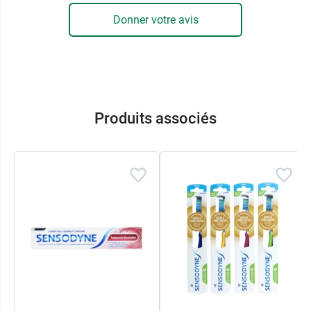
En premier lieu, cette brosse à dents dispose de
brins effilés
qui offrent un
nettoyage précis et
Donner votre avis
efficace
, quelle que soit la zone. En effet, ils
s'insèrent parfaitement dans les espaces
interdentaires et dans le sillon gingival, là où la
plaque dentaire est la plus difficile d'accès. Leur
efficacité vous évite ainsi de
devoir appuyer
Produits associés
plus fort
dans l'espoir de nettoyer plus
profondément.
En second lieu, la combinaison d'un
long
manche Duoflex
et d'une
tête à la fois compacte
et flexible
vous garantit une manipulation plus
précise et donc moins traumatique. Résultat : un
brossage doux et complet pour une dentition
propre et confortable. Vous pouvez associer
cette brosse à dents avec le
dentifrice Expert
Protect Sensodyne Sensibilité et Gencives
.