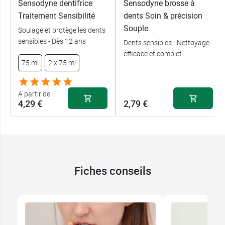
Sensodyne dentifrice
Sensodyne brosse à
Conditionnement :
Vendu à l'unité
Traitement Sensibilité
dents Soin & précision
Souple
Soulage et protège les dents
sensibles - Dès 12 ans
Dents sensibles - Nettoyage
efficace et complet
75 ml
2 x 75 ml
A partir de
4,29 €
2,79 €
Fiches conseils