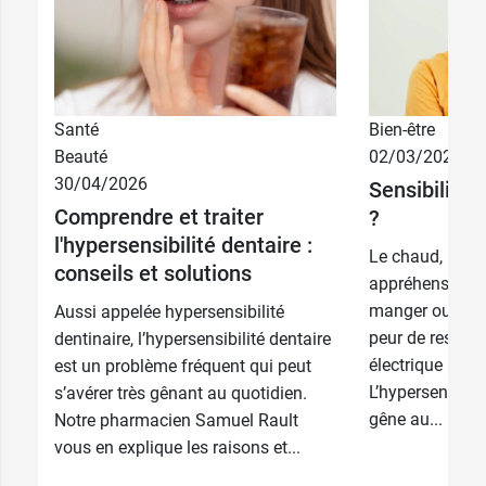
4,29 €
75 ml
Santé
Bien-être
Beauté
02/03/2026
30/04/2026
6,89 €
Sensibilité 
2 x 75 ml
Comprendre et traiter
?
l'hypersensibilité dentaire :
Le chaud, le fr
conseils et solutions
appréhension l
manger ou boir
Aussi appelée hypersensibilité
peur de ressent
dentinaire, l’hypersensibilité dentaire
électrique au 
est un problème fréquent qui peut
L’hypersensibili
s’avérer très gênant au quotidien.
gêne au...
Notre pharmacien Samuel Rault
vous en explique les raisons et...