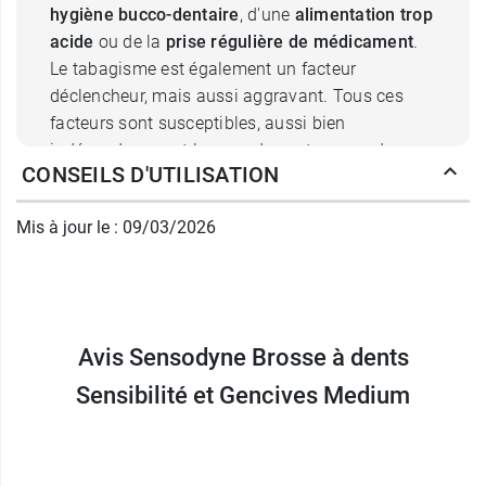
hygiène bucco-dentaire
, d'une
alimentation trop
acide
ou de la
prise régulière de médicament
.
Le tabagisme est également un facteur
déclencheur, mais aussi aggravant. Tous ces
facteurs sont susceptibles, aussi bien
indépendamment les uns des autres que de
CONSEILS D'UTILISATION
façon combinée, de fragiliser les gencives, ainsi
que l'émail, la couche protectrice des dents. Or,
Mis à jour le : 09/03/2026
outre le désagrément au quotidien et notamment
les chocs thermiques (glace, boisson chaude...),
le nettoyage dentaire peut s'avérer tout autant
inconfortable, voire irritant, s'il n'est pas adapté.
Avis Sensodyne Brosse à dents
Les atouts de la brosse à dents
Sensibilité et Gencives Medium
Sensibilité et Gencives Sensodyne
Medium