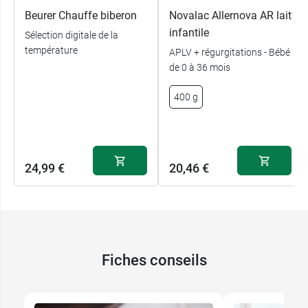
Conditionnement :
boîte de 400 g
Beurer Chauffe biberon
Novalac Allernova AR lait
infantile
Sélection digitale de la
température
APLV + régurgitations - Bébé
de 0 à 36 mois
400 g
24,99 €
20,46 €
Fiches conseils