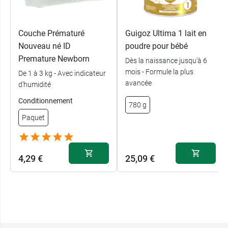
Couche Prématuré
Guigoz Ultima 1 lait en
Nouveau né ID
poudre pour bébé
Premature Newborn
Dès la naissance jusqu'à 6
mois - Formule la plus
De 1 à 3 kg - Avec indicateur
avancée
d'humidité
Conditionnement
780 g
Paquet
4,29 €
25,09 €