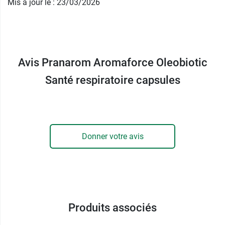
Mis à jour le : 23/03/2026
Sans goût, sans odeur
pour un confort
d'utilisation optimisé.
Huiles Essentielles Chémotypées HECT.
Avis Pranarom Aromaforce Oleobiotic
Contenance :
Santé respiratoire capsules
15 capsules gastro-résistantes
Poids net : 10,05 g.
Pranarom propose également les
Oleocaps Voies respiratoires
.
Donner votre avis
Fabricant
PRANAROM
Avenue des Artisans 37
7822 Ghislenghen
Produits associés
32 68 26 43 64