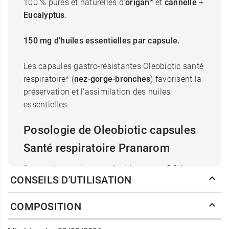
100 % pures et naturelles d'
origan
* et
cannelle
+
Eucalyptus
.
150 mg d'huiles essentielles par capsule.
Les capsules gastro-résistantes Oleobiotic santé
respiratoire* (
nez-gorge-bronches
) favorisent la
préservation et l'assimilation des huiles
essentielles.
Posologie de Oleobiotic capsules
Santé respiratoire Pranarom
1 capsule avant ou pendant les repas, 3 fois par
CONSEILS D'UTILISATION
jour durant 5 jours. Terminer la boîte.
A avaler avec de l'eau.
COMPOSITION
Destiné à l'adulte.
Ne pas utiliser plus de 5 jours.