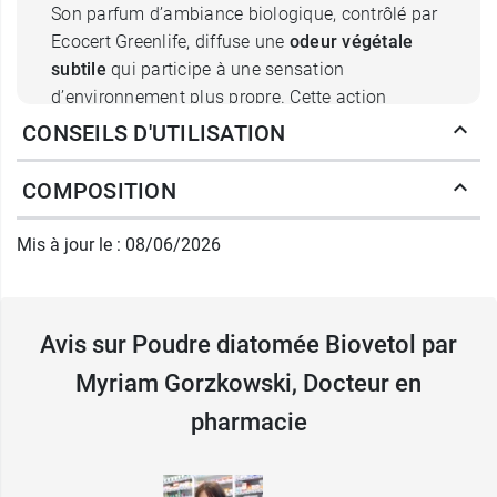
Son parfum d’ambiance biologique, contrôlé par
Ecocert Greenlife, diffuse une
odeur végétale
subtile
qui participe à une sensation
d’environnement plus propre. Cette action
régulière, renouvelée trois fois par semaine,
CONSEILS D'UTILISATION
favorise un cadre d’hygiène plus confortable
pour les animaux et leur entourage.
COMPOSITION
Quelle est la composition de la
Mis à jour le : 08/06/2026
poudre de diatomée + Biovetol ?
La Poudre Diatomée + Biovetol associe la
terre
Avis sur Poudre diatomée Biovetol par
de diatomée
à des ingrédients d’origine
naturelle, dont des eaux et
huiles essentielles
Myriam Gorzkowski, Docteur en
issues de lavande et de palmarosa
. La terre de
pharmacie
diatomée, constituée de fossiles d’algues
microscopiques appelées diatomées, forme une
poudre fine utilisée dans l’environnement pour