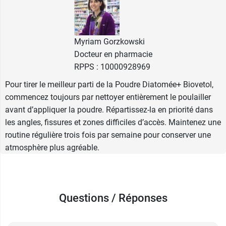
agir sur les insectes rampants. Les ingrédients
aromatiques participent à la diffusion d’un
parfum végétal agréable dans les espaces
Myriam Gorzkowski
traités. L’ensemble de la formule contient 100 %
Docteur en pharmacie
d’ingrédients d’origine naturelle, dont 10,1 %
RPPS : 10000928969
issus de l’Agriculture Biologique.
Pour tirer le meilleur parti de la Poudre Diatomée+ Biovetol,
Les bénéfices de la poudre de
commencez toujours par nettoyer entièrement le poulailler
avant d’appliquer la poudre. Répartissez-la en priorité dans
diatomée + Biovetol
les angles, fissures et zones difficiles d’accès. Maintenez une
Enfin, la poudre de diatomée reste reconnue pour
routine régulière trois fois par semaine pour conserver une
son action dans l’environnement contre certains
atmosphère plus agréable.
nuisibles rampants. Utilisée dans les recoins, sur
les sols ou les perchoirs, elle peut être appliquée
dans les zones où les parasites se cachent,
notamment dans les anfractuosités des
Questions / Réponses
poulaillers. Ce type d’utilisation contribue à
limiter la présence d’insectes tels que puces,