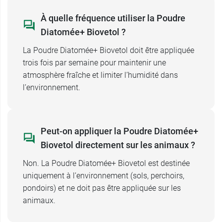
poux rouges, fourmis ou blattes dans
À quelle fréquence utiliser la Poudre
l’environnement des animaux.
Diatomée+ Biovetol ?
Biovetol propose également la
lotion anti poux
La Poudre Diatomée+ Biovetol doit être appliquée
basse cour
.
trois fois par semaine pour maintenir une
atmosphère fraîche et limiter l’humidité dans
Contenance :
200 g.
l’environnement.
Peut-on appliquer la Poudre Diatomée+
Biovetol directement sur les animaux ?
Non. La Poudre Diatomée+ Biovetol est destinée
uniquement à l’environnement (sols, perchoirs,
pondoirs) et ne doit pas être appliquée sur les
animaux.