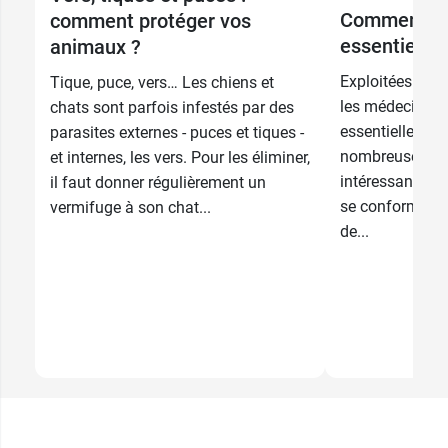
Comment util
comment protéger vos
essentielles
animaux ?
Exploitées depu
Tique, puce, vers… Les chiens et
les médecines o
chats sont parfois infestés par des
essentielles jo
parasites externes - puces et tiques -
nombreuses pro
et internes, les vers. Pour les éliminer,
intéressantes, m
il faut donner régulièrement un
se conformer à 
vermifuge à son chat...
de...