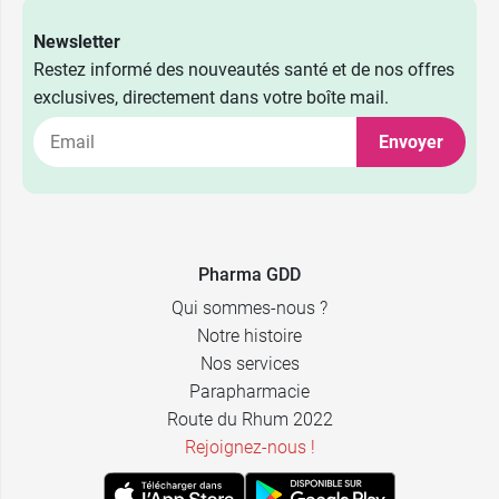
Newsletter
2,49 €
7 CH
Restez informé des nouveautés santé et de nos offres
exclusives, directement dans votre boîte mail.
2,49 €
9 CH
Envoyer
2,49 €
15 CH
2,49 €
30 CH
Pharma GDD
Qui sommes-nous ?
Notre histoire
Nos services
Parapharmacie
Route du Rhum 2022
Rejoignez-nous !