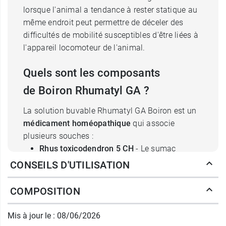
lorsque l'animal a tendance à rester statique au
même endroit peut permettre de déceler des
difficultés de mobilité susceptibles d'être liées à
l'appareil locomoteur de l'animal.
Quels sont les composants
de Boiron Rhumatyl GA ?
La solution buvable Rhumatyl GA Boiron est un
médicament homéopathique
qui associe
plusieurs souches :
Rhus toxicodendron 5 CH
- Le sumac
vénéneux est une plante toxique qui
CONSEILS D'UTILISATION
appartient à la famille des Anacradiacées.
Bryonia 5 CH
- La bryone est une plante
COMPOSITION
grimpante qui appartient à la famille des
Cucurbitacées. Elle est également connue
Mis à jour le : 08/06/2026
sous le nom de « navet du diable ».