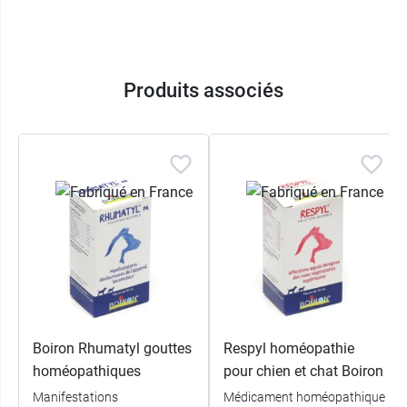
Dulcamara 3 CH
- La douce amère est une
plante toxique qui appartient à la famille de
Solanacées. Elle est également appelée «
morelle douce-amère ».
Produits associés
Apis mellifica 4 CH
- Cette souche est
d'origine animale. Elle provient de l'abeille.
Cet insecte pollinisateur est bien connu pour
sa capacité produire du miel, de la propolis
ou encore de la gelée royale.
Ruta graveolens 4 CH
- La rue des jardins,
également connue sous le nom de « rue
fétide » est une plante odorante et toxique
qui appartient à la famille des Rutacées.
Arnica montana 4 CH
- L'arnica des
montages est une plante qui appartient à la
Boiron Rhumatyl gouttes
Respyl homéopathie
famille des Astéracées. Elle pousse à la
homéopathiques
pour chien et chat Boiron
montagne, en altitude, notamment dans les
Manifestations
Médicament homéopathique
montagnes françaises.