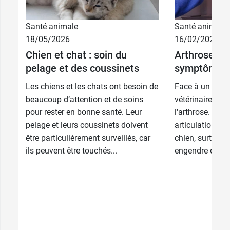
graveolens et Arnica montana dans la
solution
buvable Traumasédyl GA contusions pour
animaux
.
Santé animale
Santé animale
18/05/2026
16/02/2026
Conditionnement :
1 flacon de 125 ml
Chien et chat : soin du
Arthrose du 
pelage et des coussinets
symptômes 
Les chiens et les chats ont besoin de
Face à un chien 
beaucoup d’attention et de soins
vétérinaire pen
pour rester en bonne santé. Leur
l'arthrose. Cet
pelage et leurs coussinets doivent
articulations e
être particulièrement surveillés, car
chien, surtout lor
ils peuvent être touchés...
engendre des do