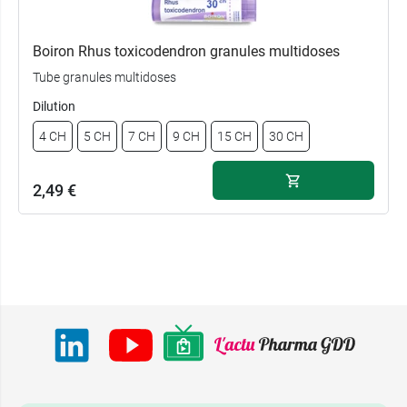
Boiron Rhus toxicodendron granules multidoses
Tube granules multidoses
Dilution
4 CH
5 CH
7 CH
9 CH
15 CH
30 CH
2,49 €
2,49 €
4 CH
2,49 €
5 CH