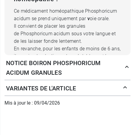
Ce médicament homéopathique Phosphoricum
acidum
se prend uniquement par
v
oie orale.
Il convient de placer les granules
de Phosphoricum acidum sous votre langue et
de les laisser fondre lentement.
En revanche, pour les enfants de moins de 6 ans,
il conviendra de dissoudre préalablement les
NOTICE BOIRON PHOSPHORICUM
granules de Phosphoricum acidum dans un
verre contenant un peu d'eau.
ACIDUM GRANULES
S'il arrivait que les symptômes persistent malgré
VARIANTES DE L'ARTICLE
la prise des granules de Phosphoricum acidum,
consultez votre médecin.
Mis à jour le : 09/04/2026
Cette souche est également disponible dans le
laboratoire Boiron sous forme d'unidose à
prendre en une fois avec l'
unidose de
Phosphoricum acidum
.