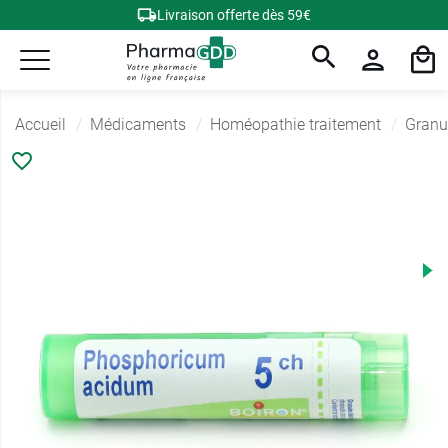
Livraison offerte dès 59€
Accueil
Médicaments
Homéopathie traitement
Granu