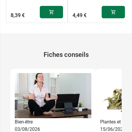
substance à hautes doses. C'est le principe de
similitude. Les substances sont donc diluées une
8,39 €
4,49 €
multitude de fois afin d'obtenir de très faibles
doses. 1 CH correspond à 1 dilution au centième.
Conditionnement :
1 tube de 4 g
Fiches conseils
Bien-être
Plantes et phyt
03/08/2026
15/06/2026