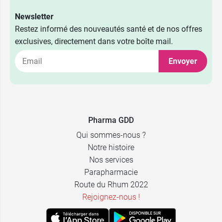
2,59 €
2,49 €
5 CH
5 CH
Newsletter
Restez informé des nouveautés santé et de nos offres
2,59 €
2,49 €
7 CH
7 CH
exclusives, directement dans votre boîte mail.
2,59 €
2,49 €
9 CH
9 CH
Envoyer
2,59 €
2,49 €
15 CH
15 CH
2,59 €
2,49 €
30 CH
30 CH
Pharma GDD
Qui sommes-nous ?
Notre histoire
Nos services
Parapharmacie
Route du Rhum 2022
Rejoignez-nous !