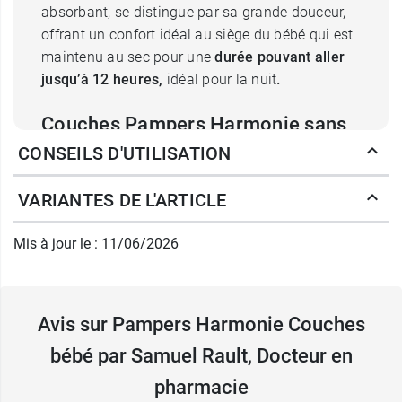
absorbant, se distingue par sa grande douceur,
offrant un confort idéal au siège du bébé qui est
maintenu au sec pour une
durée pouvant aller
jusqu’à 12 heures,
idéal pour la nuit
.
Couches Pampers Harmonie sans
CONSEILS D'UTILISATION
aucun traitement
Vierges de tout blanchiment au chlore
, les
VARIANTES DE L'ARTICLE
couches Harmonie pour bébé de Pampers
sont
totalement hypoallergéniques. Elles ne
Mis à jour le : 11/06/2026
contiennent
pas de parfum ni aucune lotion
qui
pourrait irriter la peau fragile des bébés. Elles
disposent d’attaches extensibles qui s’adaptent
Avis sur Pampers Harmonie Couches
parfaitement à la taille de bébé et qui ne le
gênent pas pendant ses mouvements ou ses
bébé par Samuel Rault, Docteur en
déplacements à quatre pattes. La marque
pharmacie
propose, par ailleurs, des
lingettes nettoyantes