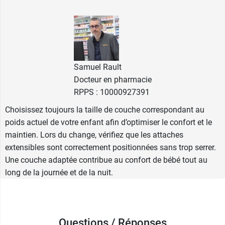
Aqua Harmonie
qui vous faciliteront la toilette de
son siège avant la mise en place de la couche.
Les
couches Harmonie Pampers pour bébé
sont
disponibles en plusieurs tailles, en fonction du
Samuel Rault
poids de votre enfant et différents
Docteur en pharmacie
conditionnements.
RPPS : 10000927391
Conditionnement :
Choisissez toujours la taille de couche correspondant au
Taille 1 - Enfant de 2 à 5 kg : Sachet de
poids actuel de votre enfant afin d’optimiser le confort et le
23 couches
maintien. Lors du change, vérifiez que les attaches
Taille 2 - Enfant de 4 à 8 kg : Carton de 104
extensibles sont correctement positionnées sans trop serrer.
couches
Une couche adaptée contribue au confort de bébé tout au
Taille 3 - Enfant de 6 à 10 kg : Carton de
long de la journée et de la nuit.
96 couches
Taille 4 - Enfant de 9 à 14 kg : Carton de
78 couches
Taille 5 - Enfant de 11 à 16 kg : Carton de 70
Questions / Réponses