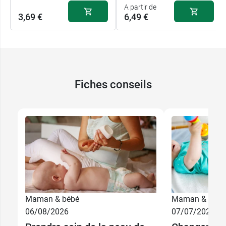
A partir de
3,69 €
6,49 €
Fiches conseils
6,49 €
400 ml
Maman & bébé
Maman & bébé
06/08/2026
07/07/2026
10,99 €
750 ml