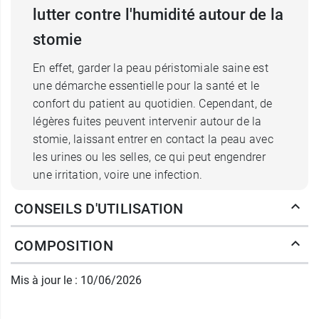
lutter contre l'humidité autour de la
stomie
En effet, garder la peau péristomiale saine est
une démarche essentielle pour la santé et le
confort du patient au quotidien. Cependant, de
légères fuites peuvent intervenir autour de la
stomie, laissant entrer en contact la peau avec
les urines ou les selles, ce qui peut engendrer
une irritation, voire une infection.
CONSEILS D'UTILISATION
Particulièrement indiquée pour
les plaies
exsudatives ou les peaux abîmées
,
la poudre
COMPOSITION
Orahesive
des Laboratoires
Convatec
formera
un
gel protecteur
qui, dans un premier temps,
Mis à jour le : 10/06/2026
favorisera la tenue de l’appareillage. Son second
rôle sera de créer un environnement humide
autour de l’orifice afin d’en
faciliter la