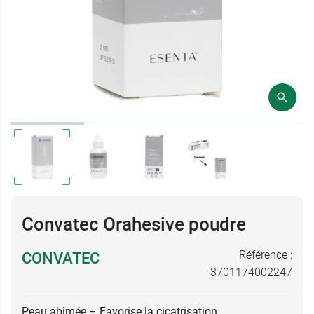
Convatec Orahesive poudre
Référence :
CONVATEC
3701174002247
Peau abîmée – Favorise la cicatrisation