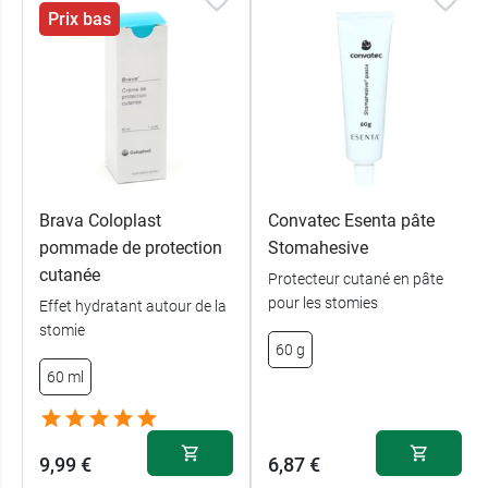
Prix bas
Brava Coloplast
Convatec Esenta pâte
pommade de protection
Stomahesive
cutanée
Protecteur cutané en pâte
pour les stomies
Effet hydratant autour de la
stomie
60 g
60 ml
9,99 €
6,87 €