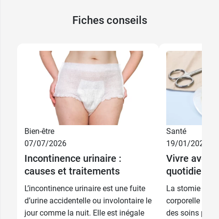
Fiches conseils
Bien-être
Santé
07/07/2026
19/01/2026
10 cm x 10
22,99 €
Incontinence urinaire :
Vivre avec 
cm
causes et traitements
quotidien
15 cm x 15
53,99 €
L’incontinence urinaire est une fuite
La stomie est 
cm
d’urine accidentelle ou involontaire le
corporelle imp
jour comme la nuit. Elle est inégale
des soins parti