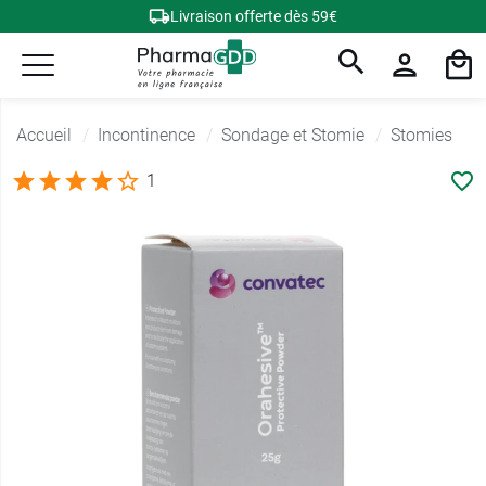
Livraison offerte dès 59€
Accueil
Incontinence
Sondage et Stomie
Stomies
1