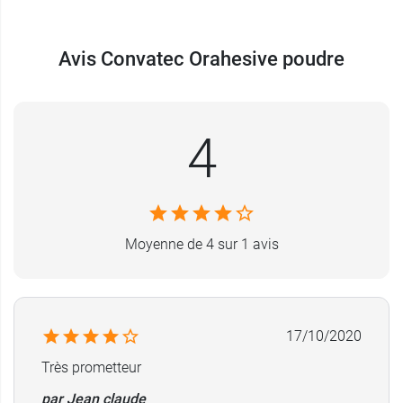
cicatrisation
, tout en
prévenant l’apparition de
lésions
.
Avis Convatec Orahesive poudre
Cette poudre, dont l’utilisation et le rinçage sont
aisés, permet donc de maintenir la peau du
patient saine, tout en évitant les risques de
4
complications au niveau cutané, pour plus de
confort.
Conditionnement
: Flacon de 25 g
Moyenne de 4 sur 1 avis
Le
spray protecteur Esenta
Convatec laboratoires
agit, de son côté, comme isolant autour de la
stomie afin de renforcer son étanchéité.
17/10/2020
Très prometteur
par Jean claude