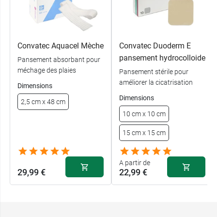
Convatec Aquacel Mèche
Convatec Duoderm E
pansement hydrocolloide
Pansement absorbant pour
méchage des plaies
Pansement stérile pour
améliorer la cicatrisation
Dimensions
Dimensions
2,5 cm x 48 cm
10 cm x 10 cm
15 cm x 15 cm
A partir de
29,99 €
22,99 €