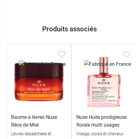
matières recyclées.
Contenu de la trousse Mes indispensables
Prodigieux Floral Nuxe :
Produits associés
Nuxe Very Rose Eau micellaire
démaquillante apaisante 50 ml
Nuxe Huile Prodigieuse Florale huile sèche
multi-fonctions 10 ml
Nuxe Prodigieux Floral Le parfum 15 ml
Nuxe Prodigieux Floral gelée de douche
parfumée
30 ml
Baume à lèvres Nuxe
Nuxe Huile prodigieuse
Rêve de Miel
florale multi usages
Lèvres desséchées et
Visage, corps et cheveux