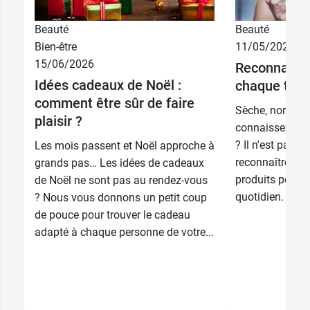
14,85 €
50 ml
Beauté
Beauté
Bien-être
11/05/2026
15/06/2026
24,89 €
Reconnaître 
100 ml
Idées cadeaux de Noël :
chaque type
comment être sûr de faire
Sèche, normale,
plaisir ?
connaissez-vou
? Il n'est pas to
Les mois passent et Noël approche à
reconnaître pou
grands pas… Les idées de cadeaux
produits pour e
de Noël ne sont pas au rendez-vous
quotidien. Afin 
? Nous vous donnons un petit coup
de pouce pour trouver le cadeau
adapté à chaque personne de votre...