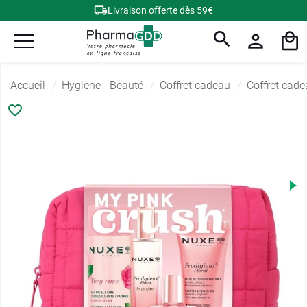
Livraison offerte dès 59€
Accueil
Hygiène - Beauté
Coffret cadeau
Coffret cad