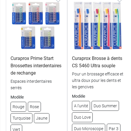
Curaprox Prime Start
Curaprox Brosse à dents
Brossettes interdentaires
CS 5460 Ultra souple
de rechange
Pour un brossage efficace et
ultra doux pour les dents et
Espaces interdentaires
les gencives
serrés
Modèle
Modèle
A l'unité
Duo Summer
Rouge
Rose
Duo Love
Turquoise
Jaune
Duo Microscope
Par 3
Vert