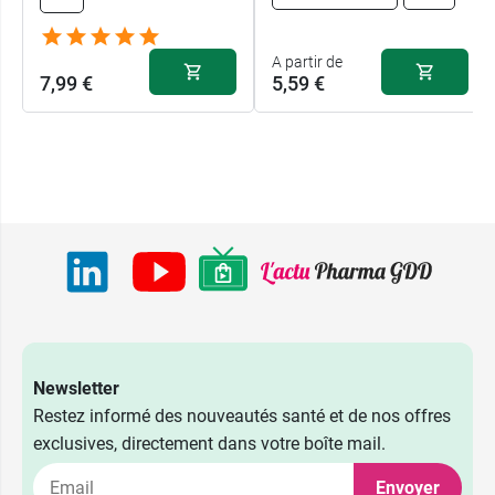
A partir de
7,99 €
5,59 €
Newsletter
Restez informé des nouveautés santé et de nos offres
5,59 €
A l'unité
7,99 €
exclusives, directement dans votre boîte mail.
Rouge
Envoyer
9,99 €
Duo Summer