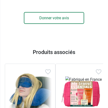
ses poils ultra doux qui préservent la
sensibilité
des dents et des gencives
. Pour prendre le
moins de place possible, elle a été conçue en
Donner votre avis
deux parties qu'il suffit d'emboiter pour la
reconstituer. Un
tube de 10 ml de dentifrice
se
loge lui aussi dans la boite et propose différents
parfums selon l'option de couleur que vous
choisirez. Enfin, fixés sur l'intérieur du couvercle,
un
manche et deux embouts de brossette
Produits associés
interdentaire
de tailles différentes sont
astucieusement cachés. De la taille d'une boite
de chewing gum, le
set de voyage Curaprox
peut
être rangé dans la poche d'un pantalon.
Coloris :
Rose
: Dentifrice Gin Tonic et kaki
Jaune
: Dentifrice mûre et réglisse
Bleu
: Dentifrice pêche et abricot