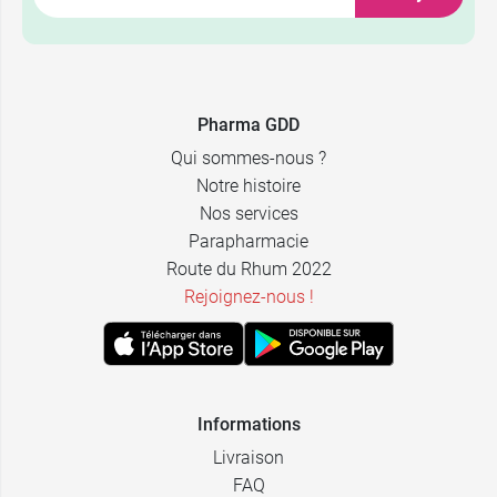
7,99 €
Rose
9,99 €
Duo Love
7,99 €
Turquoise
Duo
9,99 €
7,99 €
Pharma GDD
Jaune
Microscope
Qui sommes-nous ?
7,99 €
12,49 €
Vert
Par 3
Notre histoire
Nos services
Parapharmacie
Route du Rhum 2022
Rejoignez-nous !
Informations
Livraison
FAQ