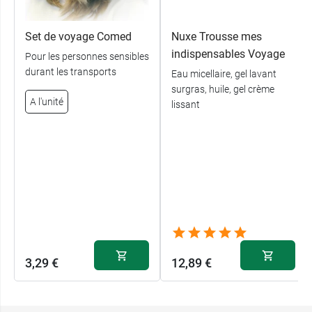
Orange
: Dentifrice pomme et aloe vera
Rouge
: Dentifrice pamplemousse et bergamote
Set de voyage Comed
Nuxe Trousse mes
Vert
: Dentifrice pastèque douce
indispensables Voyage
Pour les personnes sensibles
durant les transports
Eau micellaire, gel lavant
Contenu :
surgras, huile, gel crème
Brosse à dents CS 5460 ultra soft
A l'unité
lissant
Tube de dentifrice de 10 ml
Brossettes interdentaires CPS prime, Taille 07-
rouge et 09-jaune + manche droit
3,29 €
12,89 €