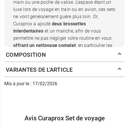
main ou une poche de valise. L'espace étant un
luxe lors de voyage en train ou en avion, ces sets
ne vont généralement guère plus loin. Or,
Curaprox a ajouté
deux brossettes
interdentaires
et un manche, afin de vous
permettre ne pas négliger votre routine en vous
offrant un nettoyage complet
, en particulier les
espaces interdentaires.
COMPOSITION
Que renferme le kit de voyage
VARIANTES DE L'ARTICLE
Curaprox pour l'hygiène dentaire ?
Mis à jour le : 17/02/2026
Parfaitement rangés dans une petite boite au
format poche, les accessoires Curaprox vous
permettent de conserver une bonne hygiène
bucco-dentaire, même quand vous n'êtes pas
chez vous. Elle contient, en premier lieu, une
Avis Curaprox Set de voyage
brosse à dents CS 5460
qui se caractérise par