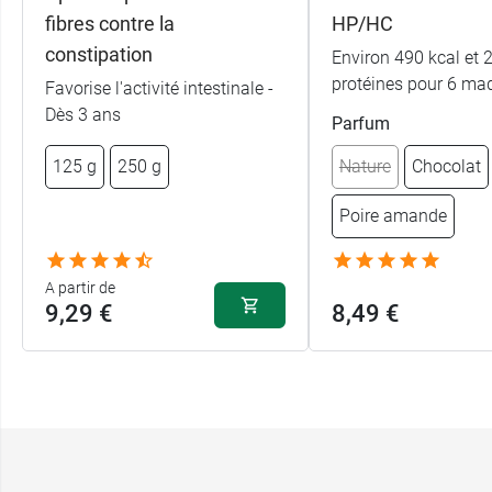
fibres contre la
HP/HC
constipation
Environ 490 kcal et 
protéines pour 6 ma
Favorise l'activité intestinale -
Dès 3 ans
Parfum
125 g
250 g
Nature
Chocolat
Poire amande
A partir de
9,29 €
8,49 €