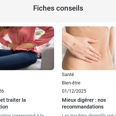
Fiches conseils
€
€
Santé
Bien-être
€
Pruneau
26
01/12/2025
€
Rhubarbe Abric
et traiter la
Mieux digérer : nos
tion
recommandations
pation correspond à la
Les troubles digestifs ont 