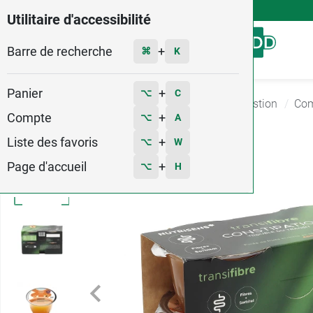
4,9
Voir les 58579 avis
Utilitaire d'accessibilité
Barre de recherche
Menu
+
⌘
K
Panier
+
⌥
C
Accueil
Santé
Complement alimentaire Digestion
Com
Compte
+
⌥
A
Liste des favoris
+
⌥
W
Page d'accueil
+
⌥
H