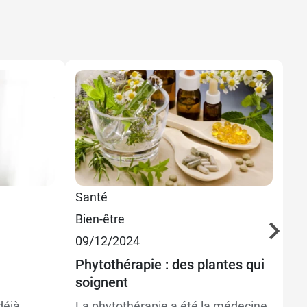
Santé
Pl
Bien-être
06
1,69 €
09/12/2024
Le
P
1,69 €
ot
Phytothérapie : des plantes qui
soignent
La
co
déjà
La phytothérapie a été la médecine