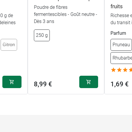
fruits
Poudre de fibres
fermentescibles - Goût neutre -
20 g de
Richesse e
Dès 3 ans
deleines
du transit
Parfum
250 g
Citron
Pruneau
Rhubarbe
8,99 €
1,69 €