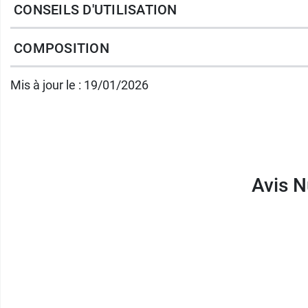
CONSEILS D'UTILISATION
Fibres + sorbitol.
Teneur en lactose : < 0,5/100 g.
COMPOSITION
Substances d'origine végétale.
Sans OGM.
Mis à jour le : 19/01/2026
Conditionnement :
4 pots de 125 g.
Nutrisens propose également la
purée de fr
Avis N