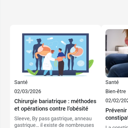
8,49 
Nature
8,49 
Chocolat
Santé
Santé
02/03/2026
Bien-être
9,29 €
8,49 
125 g
Citron
02/02/20
Chirurgie bariatrique : méthodes
et opérations contre l’obésité
15,89 €
8,49 
250 g
Poire amande
Prévenir 
constipa
Sleeve, By pass gastrique, anneau
gastrique… il existe de nombreuses
La consti