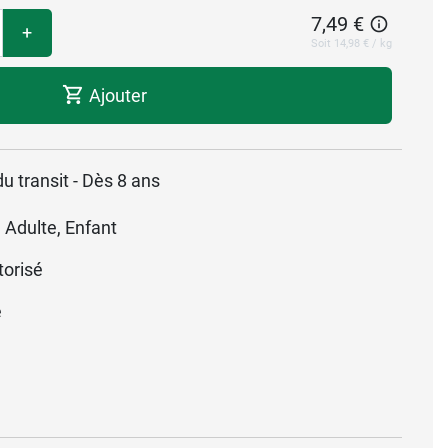
7,49 €
+
Soit 14,98 € / kg
Ajouter
u transit - Dès 8 ans
 Adulte, Enfant
torisé
é