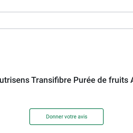
uits pruneau Transifibre
.
utrisens Transifibre Purée de fruits 
Donner votre avis