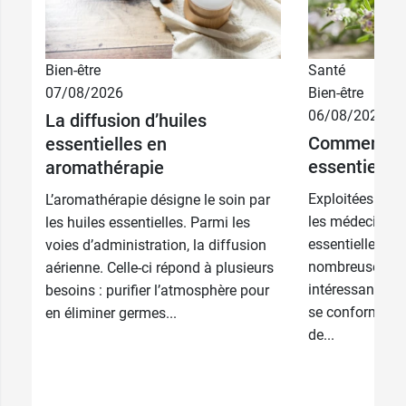
Bien-être
Santé
07/08/2026
Bien-être
06/08/2026
La diffusion d’huiles
Comment util
essentielles en
essentielles
aromathérapie
Exploitées depu
L’aromathérapie désigne le soin par
les médecines o
les huiles essentielles. Parmi les
essentielles jo
voies d’administration, la diffusion
nombreuses pro
aérienne. Celle-ci répond à plusieurs
intéressantes, m
besoins : purifier l’atmosphère pour
se conformer à 
en éliminer germes...
de...