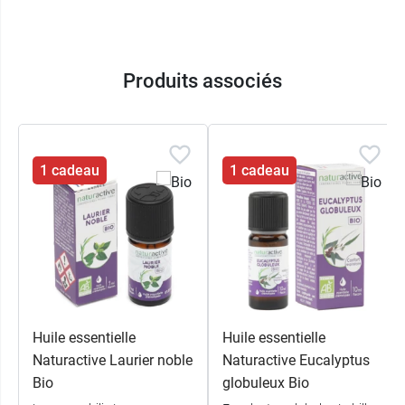
sur 5 piliers indissociables :
Innover vert grâce à notre expertise végétale
Protéger notre patrimoine végétal et réduire
Produits associés
notre empreinte environnementale
Respecter nos agriculteurs et fournisseurs
partour dans le monde
Garantir la qualité de nos produits éco-
1 cadeau
1 cadeau
conçus
Engager les hommes par le biais d'actions
sociales et environnementales
Caractéristiques :
Flacon de 5 ml
Flacon compte-goutte avec ouverture
Huile essentielle
Huile essentielle
sécurisée enfant
Naturactive Laurier noble
Naturactive Eucalyptus
Bio
Bio
globuleux Bio