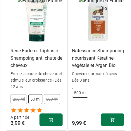
René Furterer Triphasic
Natessance Shampooing
Shampoing anti chute de
nourrissant Kératine
cheveux
végétale et Argan Bio
Freine la chute de cheveux et
Cheveux normaux à secs -
stimule leur croissance - Dès
Dès 3 ans
12 ans
500 ml
200 ml
50 ml
500 ml
A partir de
3,99 €
9,99 €