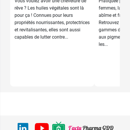
Vous voulez avoir une chevelure de
Pratiquée par 
rêve ? Les huiles végétales sont là
femmes, la col
pour ça ! Connues pour leurs
abîme et fragilis
propriétés nourrissantes, protectrices
Retrouvez sur
et revitalisantes, elles sont aussi
gammes de col
capables de lutter contre...
aux pigments v
les...