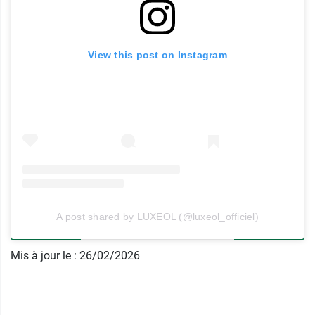
Caractéristiques :
+35% d'épaisseur dès la première utilisation
View this post on Instagram
Fabriqué en France.
0 % silicone.
Testé sous contrôle dermatologique.
Pour la croissance des cheveux, optez pour le
sérum croissance Luxeol
.
Conditionnement :
tube de 100 ml.
A post shared by LUXEOL (@luxeol_officiel)
Mis à jour le : 26/02/2026