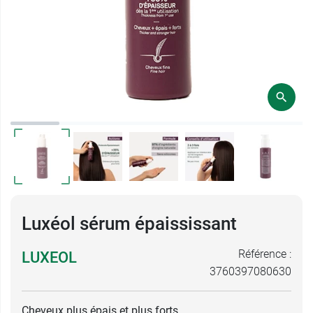
Luxéol sérum épaississant
Référence :
LUXEOL
3760397080630
Cheveux plus épais et plus forts