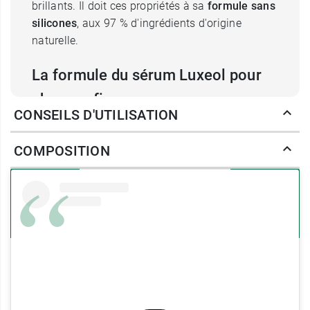
brillants. Il doit ces propriétés à sa
formule sans
silicones
, aux 97 % d'ingrédients d'origine
naturelle.
La formule du sérum Luxeol pour
cheveux fins
CONSEILS D'UTILISATION
Ce sérum contient de
l'acide hyaluronique
, qui
va hydrater le cheveu, le repulpant lui permettant
COMPOSITION
de retrouver de la souplesse. Il donne du volume
à la chevelure. Il intègre deux autres actifs
hydratants :
l'aloe vera et la glycérine
.
Ce sérum contient de
l'arginine
, un acide aminé
qui va fortifier le cheveu, et de
l'extrait d'algue
qui va gainer les cheveux.
Enfin, la
protéine de riz hydrolysée
va apporter
ses propriétés hydratantes et protectrices à la
fibre capillaire.