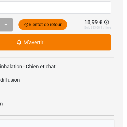
18,99 €
+
Bientôt de retour
Soit 633,00 € / litre
M'avertir
inhalation - Chien et chat
 diffusion
on