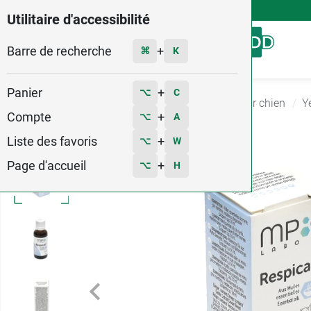
4,9
Voir les 58579 avis
Utilitaire d'accessibilité
Barre de recherche
Menu
+
⌘
K
Panier
+
⌥
C
Accueil
Vétérinaire
Produits vétérinaires pour chien
Y
Compte
+
⌥
A
Liste des favoris
+
⌥
W
Page d'accueil
+
⌥
H