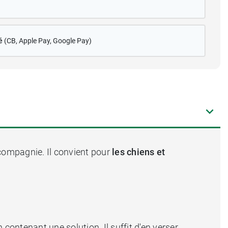
é
(CB
, Apple Pay, Google Pay)
compagnie. Il convient pour
les chiens et
 contenant une solution. Il suffit d'en verser