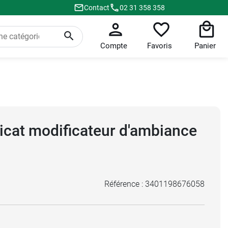
Contact
02 31 358 358
Compte
Favoris
Panier
cat modificateur d'ambiance
Référence :
3401198676058