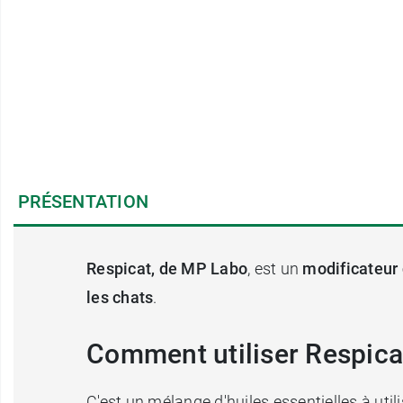
PRÉSENTATION
Respicat, de MP Labo
, est un
modificateur 
les chats
.
Comment utiliser Respicat
C'est un mélange d'huiles essentielles à utili