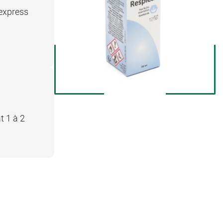
 express
t 1 à 2