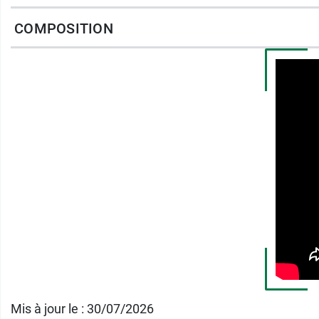
Respicat est notamment idéal en cas de
cor
COMPOSITION
Fabriqué en France.
MP Labo propose un large choix de produits 
ont mis au point
Cartimax
.
Conditionnement :
flacon de 30 ml.
Mis à jour le : 30/07/2026