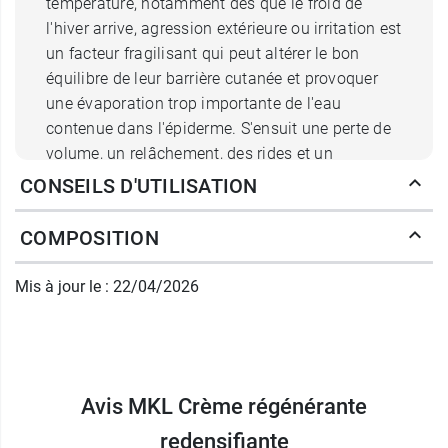
température, notamment dès que le froid de
l'hiver arrive, agression extérieure ou irritation est
un facteur fragilisant qui peut altérer le bon
équilibre de leur barrière cutanée et provoquer
une évaporation trop importante de l'eau
contenue dans l'épiderme. S'ensuit une perte de
volume, un relâchement, des rides et un
tiraillement qui confère à la peau de l'inconfort.
CONSEILS D'UTILISATION
Dans ce type de cas, il est alors conseillé de la
nourrir en profondeur pour la revitaliser et lui
COMPOSITION
redonner son aspect lissé naturel.
Mis à jour le : 22/04/2026
Pourquoi choisir la crème
régénérante MKL ?
Pour effectuer son action nourrissante, la
crème
redensifiante MKL
Avis MKL Crème régénérante
s'appuie sur le
miel de
Garrigue
et la
gelée royale bio
, tous deux riches
redensifiante