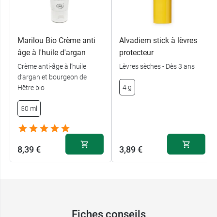
Résultats de la crème régénérante
MKL
Marilou Bio Crème anti
Alvadiem stick à lèvres
Jusqu'à +96% d'hydratation
âge à l'huile d'argan
protecteur
Jusqu'à +39% de fermeté
Crème anti-âge à l’huile
Lèvres sèches - Dès 3 ans
Jusqu'à +75% d'amélioration de la densité
d’argan et bourgeon de
4 g
de la peau
Hêtre bio
Pour 95% des testeurs, la peau est nourrie,
50 ml
plus souple, protégée. Les rides sont lissées
pour une peau plus tonique et éclatante.
Conditionnement :
Tube de 40 ml
8,39 €
3,89 €
Pour une hydratation boostée, nous vous
proposons le
sérum MKL à l'acide hyaluronique
3%
.
Fiches conseils