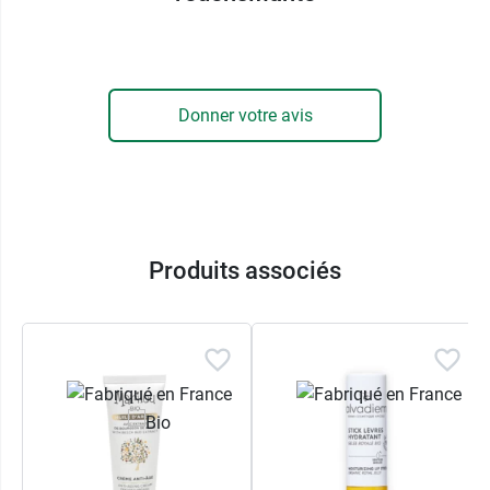
en acides gras qui vont coloniser le film
hydrolipidique et en colmater les brèches. Plus
étanche, ce dernier ralentit le dessèchement et
stimule l'hydratation en profondeur
.
Donner votre avis
Le
miel de Garrigue
apporte en plus son
action
antibactérienne
qui régule la flore cutanée,
tandis que la gelée royale partage ses
antioxydants qui
protègent les cellules des
radicaux libres
et plus largement la peau des
Produits associés
agressions extérieures.
Enfin, l'
acide hyaluronique
concentre les
molécules d'eau pour les retenir dans les
couches profondes de l'épiderme avec un
effet
repulpant
qui
lisse les rides
lifte la surface de la
peau. Plus humecté, votre visage est aussi plus
frais.