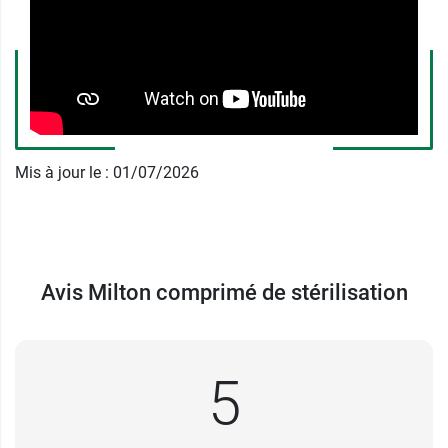
La marque Milton propose des désinfectants de
surface comme
le spray nettoyant multi
surfaces
.
Caractéristiques des comprimés
de stérilisation Milton
Mis à jour le : 01/07/2026
Efficace en 15 mn.
Efficace 24 h.
Recommandé par près de 90 % des sage-
femmes.
Avis Milton comprimé de stérilisation
Idéal en voyage.
Utilisation pour les biberons, les tétines, les
sucettes, les jouets, les anneaux de
dentition, le tire-lait, les coquilles
5
d'allaitement, les pots de conservation du
lait maternel...
Pour les surfaces : table, plan de travail,