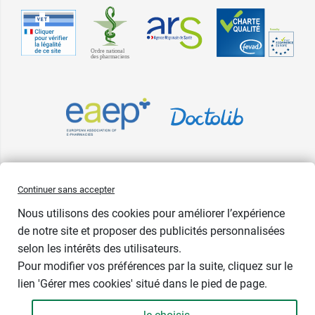
Pharma GDD adhère à la Fédération du e-commerce et de la vente à
Continuer sans accepter
distance (Fevad) et à sa charte qualité. La Fevad est membre du réseau
Nous utilisons des cookies pour améliorer l’expérience
européen Ecommerce Europe Trustmark.
de notre site et proposer des publicités personnalisées
Accessibilité
: partiellement conforme
selon les intérêts des utilisateurs.
Pour modifier vos préférences par la suite, cliquez sur le
lien 'Gérer mes cookies' situé dans le pied de page.
Contenance : par 28