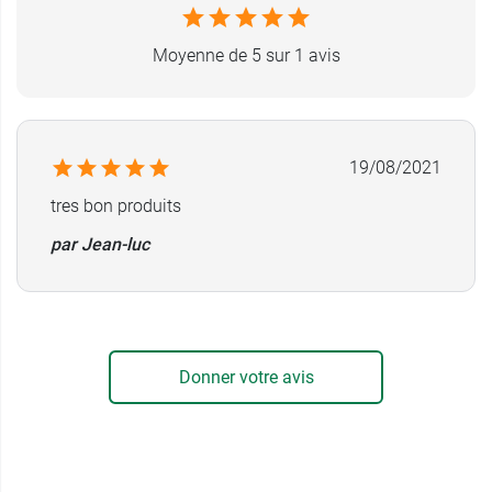
réfrigérateur, poubelle, planche à découper,
tasse et boite en plastique, salle de bain,
Moyenne de 5 sur 1 avis
toilettes...
Conditionnement :
boîte de 28 comprimés.
19/08/2021
tres bon produits
par Jean-luc
Donner votre avis