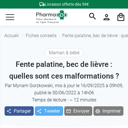
Livraison offerte dès 59€
Accueil
Fiches conseils
Fente palatine, bec de lièvre : q
Maman & bébé
Fente palatine, bec de lièvre :
quelles sont ces malformations ?
Par
Myriam Gorzkowski
, mis à jour le 16/09/2025 à 09h09,
publié le 30/06/2022 à 14h06
Temps de lecture : ~
12
minutes
Partager
Tweeter
Envoyer
Imprimer