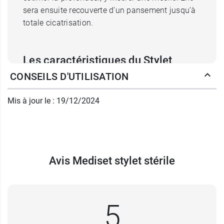
sera ensuite recouverte d’un pansement jusqu’à
totale cicatrisation.
Les caractéristiques du Stylet
CONSEILS D'UTILISATION
Mediset Hartmann
Le stylet Mediset se présente sous une forme
Mis à jour le : 19/12/2024
allongée de
14 cm de long
et légèrement
conique
ce qui facilite la manœuvre du praticien
et permet de ne pas abîmer les tissus au niveau
des bords de la plaie. Ils sont disponibles en
Avis Mediset stylet stérile
acier inoxydable. Tous les stylets ont
été
stérilisés
. Ils sont à
usage unique
et
doivent donc être jetés après utilisation selon le
protocole établi par l'établissement de soin.
5
Le stylet médical se combinera parfaitement