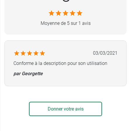
avec le
kit de pansement méchage Mediset
.
Longueur de 14 cm
CE 0123
Moyenne de 5 sur 1 avis
Sachet individuel stérile
Conditionnement :
Boite de 50 stylets en acier
inoxydable
03/03/2021
Conforme à la description pour son utilisation
Garantie :
2 ans
par Georgette
Donner votre avis