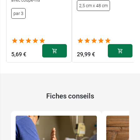
avec coupe-fils
2,5 cm x 48 cm
par 3
5,69 €
29,99 €
Fiches conseils