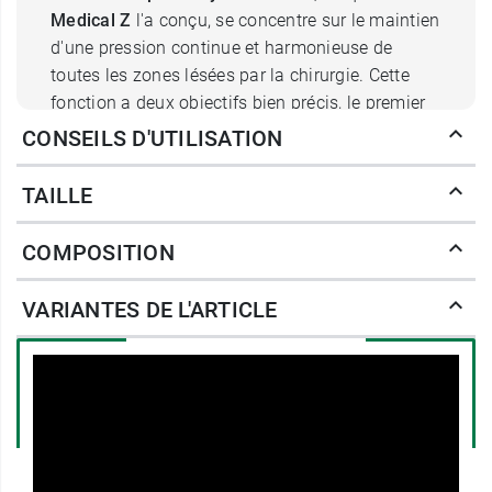
Medical Z
l'a conçu, se concentre sur le maintien
d'une pression continue et harmonieuse de
toutes les zones lésées par la chirurgie. Cette
fonction a deux objectifs bien précis, le premier
consistant à limiter la
réaction
CONSEILS D'UTILISATION
œdémateuse post opératoire
et le second de
compresser les cicatrices
qui, dans leur phase
TAILLE
de reconstruction, peuvent s'hypertrophier par
surproduction du collagène et devenir à terme
COMPOSITION
inesthétiques. D'autant plus que, selon le type de
chirurgie et le degré d'intervention, les lésions
VARIANTES DE L'ARTICLE
initiales pourront être plus ou moins
importantes.
Cette compression, réalisée par le
LipoPanty de
modèle S003
, doit être opérée dans la foulée de
la chirurgie et se doit donc d'être la plus
confortable possible. C'est la raison pour