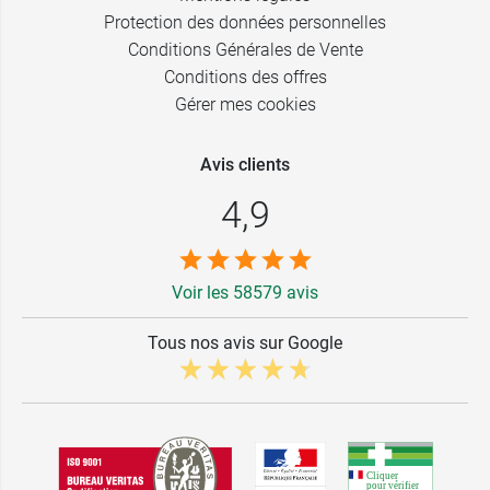
Blanc -
Protection des données personnelles
82,80 €
Bonnet C -
Conditions Générales de Vente
105
Conditions des offres
Blanc -
Gérer mes cookies
82,80 €
Bonnet D - 85
Avis clients
Blanc -
82,80 €
Bonnet D - 90
4,9
Blanc -
82,80 €
Bonnet D - 95
Voir les 58579 avis
Blanc -
82,80 €
Bonnet D -
100
Tous nos avis sur Google
Blanc -
82,80 €
Bonnet D -
105
Blanc -
82,80 €
Bonnet E - 85