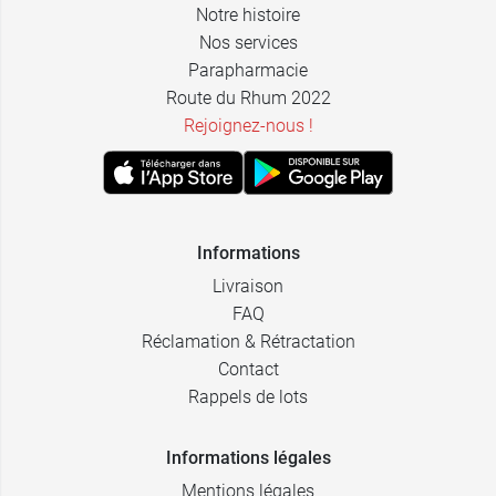
Blanc -
Notre histoire
82,80 €
Bonnet B - 90
Nos services
Parapharmacie
Blanc -
Route du Rhum 2022
82,80 €
Bonnet B -
100
Rejoignez-nous !
Blanc -
82,80 €
Bonnet C - 85
Blanc -
82,80 €
Bonnet B - 95
Informations
Livraison
Blanc -
82,80 €
FAQ
Bonnet C - 90
Réclamation & Rétractation
Blanc -
Contact
82,80 €
Bonnet C - 95
Rappels de lots
Blanc -
82,80 €
Bonnet C -
Informations légales
100
Mentions légales