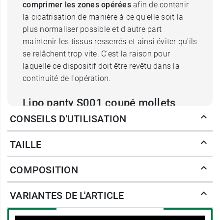
comprimer les zones opérées
afin de contenir
la cicatrisation de manière à ce qu'elle soit la
plus normaliser possible et d'autre part
maintenir les tissus resserrés et ainsi éviter qu'ils
se relâchent trop vite. C'est la raison pour
laquelle ce dispositif doit être revêtu dans la
continuité de l'opération.
Lipo panty S001 coupé mollets
CONSEILS D'UTILISATION
Le tissu utilisé par le
Lipo Panty S001 Medical Z
se compose d'élasthanne et de polyamide, une
TAILLE
combinaison qui offre cette élasticité propre à la
compression médicale qu'il délivre, mais aussi
COMPOSITION
une certaine souplesse qui autorise la liberté de
mouvements de la patiente dans ses activités au
VARIANTES DE L'ARTICLE
quotidien. Le système de fermeture se fait à la
verticale sur la partie centrale de l'abdomen,