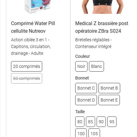
Comprimé Water Pill
Medical Z brassière post
cellulite Nutreov
opératoire ZBra S024
Action ciblée 3 en 1 -
Bretelles réglables -
Capitons, circulation,
Contenseur intégré
drainage - Adulte
Couleur
20 comprimés
Noir
Blanc
Bonnet
60 comprimés
Bonnet C
Bonnet B
Bonnet D
Bonnet E
Taille
80
85
90
95
100
105