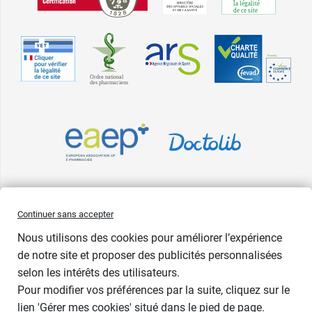
Blanc -
82,80 €
Bonnet E - 90
Blanc -
82,80 €
Bonnet E - 95
Blanc -
82,80 €
Bonnet E -
100
Pharma GDD adhère à la Fédération du e-commerce et de la vente à
Continuer sans accepter
distance (Fevad) et à sa charte qualité. La Fevad est membre du réseau
Nous utilisons des cookies pour améliorer l’expérience
européen Ecommerce Europe Trustmark.
de notre site et proposer des publicités personnalisées
Accessibilité
: partiellement conforme
selon les intérêts des utilisateurs.
Pour modifier vos préférences par la suite, cliquez sur le
lien 'Gérer mes cookies' situé dans le pied de page.