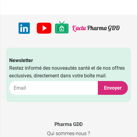
D - 100
Noir - Bonnet
82,80 €
D - 105
Noir - Bonnet
82,80 €
E - 85
Noir - Bonnet
82,80 €
E - 90
Newsletter
Restez informé des nouveautés santé et de nos offres
Noir - Bonnet
82,80 €
E - 95
exclusives, directement dans votre boîte mail.
Noir - Bonnet
Envoyer
82,80 €
E - 100
Noir - Bonnet
82,80 €
E - 105
Blanc -
Pharma GDD
82,80 €
Bonnet B - 85
Qui sommes-nous ?