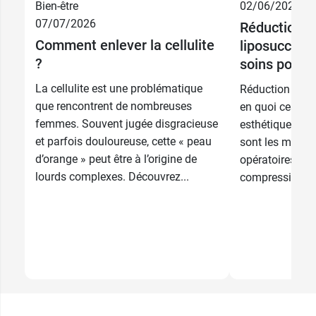
Bien-être
02/06/2026
Noir - Bonnet
82,80 €
07/07/2026
Réduction 
C - 90
Comment enlever la cellulite
liposuccion 
Noir - Bonnet
?
soins post-o
82,80 €
C - 95
La cellulite est une problématique
Réduction mamm
Noir - Bonnet
82,80 €
que rencontrent de nombreuses
en quoi ces tec
C - 100
femmes. Souvent jugée disgracieuse
esthétiques con
et parfois douloureuse, cette « peau
Noir - Bonnet
sont les méthod
20
82,80 €
8,79 €
C - 105
d’orange » peut être à l’origine de
comprimés
opératoires et 
lourds complexes. Découvrez...
compressifs à ut
Noir - Bonnet
60
82,80 €
26,39 €
D - 85
comprimés
Noir - Bonnet
82,80 €
D - 90
Noir - Bonnet
82,80 €
D - 95
Noir - Bonnet
82,80 €