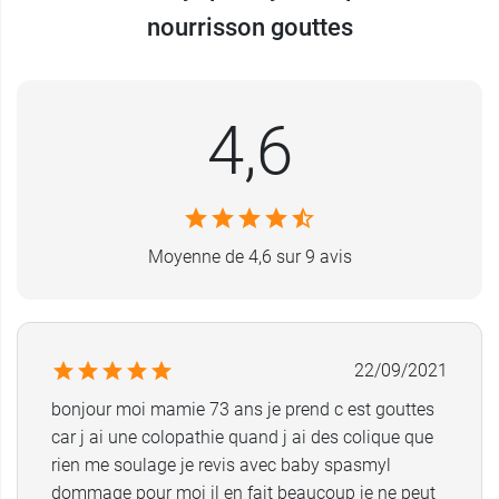
l’activité principale de ce laboratoire, le secteur
nourrisson gouttes
dermatologique qui constitue un moteur
essentiel, avec une exigence d’excellence
opérationnelle ainsi que le secteur galénique où
4,6
il met en œuvre technicité et réactivité.
Et pour les plus grands, dès 15 ans, contre les
excès de gaz et les ballonnements, les
Laboratoires Mayoly Spindler ont développé
Moyenne de 4,6 sur 9 avis
Meteogaz en sticks de poudre orodispersible
.
Conditionnement :
Flacon compte-gouttes de 30
ml
22/09/2021
bonjour moi mamie 73 ans je prend c est gouttes
car j ai une colopathie quand j ai des colique que
rien me soulage je revis avec baby spasmyl
dommage pour moi il en fait beaucoup je ne peut