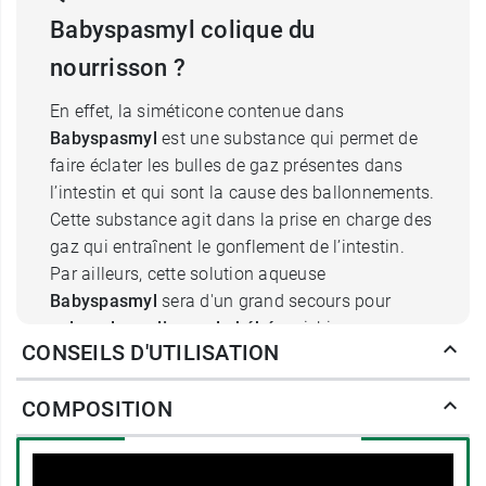
Babyspasmyl colique du
nourrisson ?
En effet, la siméticone contenue dans
Babyspasmyl
est une substance qui permet de
faire éclater les bulles de gaz présentes dans
l’intestin et qui sont la cause des ballonnements.
Cette substance agit dans la prise en charge des
gaz qui entraînent le gonflement de l’intestin.
Par ailleurs, cette solution aqueuse
Babyspasmyl
sera d'un grand secours pour
calmer les coliques de bébé
, qui, bien que
CONSEILS D'UTILISATION
n’ayant aucun caractère de gravité, sont source
d’inquiétude pour les parents du fait des pleurs
COMPOSITION
continus qu’elles engendrent.
Avec ce produit, bébé sera rapidement apaisé et