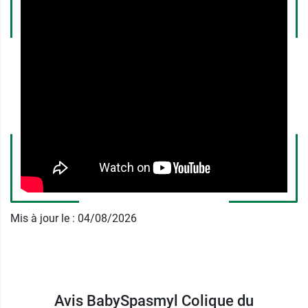
toute la famille retrouvera sourire et bien être.
Gouttes Babyspasmyl pour
nourrisson pour les ballonnements
et l'aérophagie
Ce dispositif médical présente l'avantage d'être
formulé sans gluten ni lactose, deux substances
susceptibles de gêner la digestion des bébés,
dont le système intestinal est encore immature.
D'autre part, il ne contient pas non plus de sucre.
Il est, en revanche, aromatisé à la fraise pour
favoriser sa consommation.
Mis à jour le : 04/08/2026
Indépendant et d’envergure internationale, le
laboratoire français MayolySpinder œuvre dans
3 domaines distincts : le secteur pharmaceutique
Avis BabySpasmyl Colique du
qui représente le premier champ d’action et