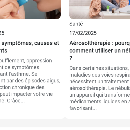
Santé
€
25
17/02/2025
 symptômes, causes et
Aérosolthérapie : pourq
€
nts
comment utiliser un né
?
oufflement, oppression
ant de symptômes
Dans certaines situations, 
sant l’asthme. Se
maladies des voies respira
nt par des épisodes aigus,
nécessitent un traitement
ection chronique des
aérosolthérapie. Le nébuli
peut impacter votre vie
un appareil qui transform
e. Grâce...
médicaments liquides en a
favorisant...