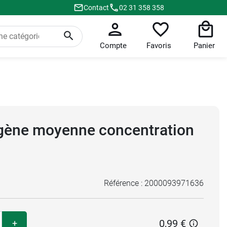
Contact
02 31 358 358
Compte
Favoris
Panier
gène moyenne concentration
Référence :
2000093971636
0,99 €
+