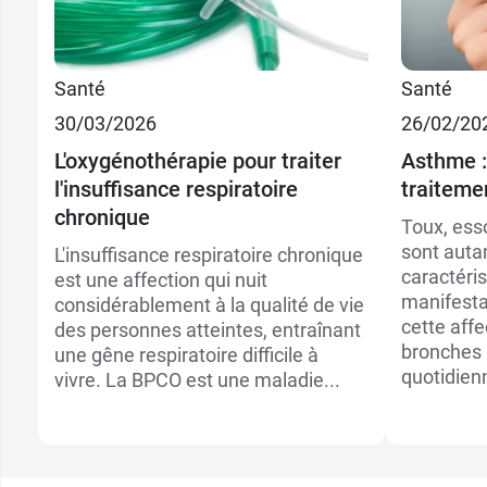
Santé
Santé
2,99 
Adulte
30/03/2026
26/02/20
L'oxygénothérapie pour traiter
Asthme :
3,29 
Enfant
l'insuffisance respiratoire
traiteme
chronique
Toux, ess
sont aut
L'insuffisance respiratoire chronique
caractéri
est une affection qui nuit
manifesta
considérablement à la qualité de vie
cette aff
des personnes atteintes, entraînant
bronches 
une gêne respiratoire difficile à
quotidienn
vivre. La BPCO est une maladie...