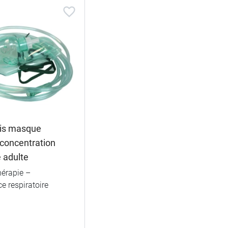
is masque
concentration
 adulte
érapie –
ce respiratoire