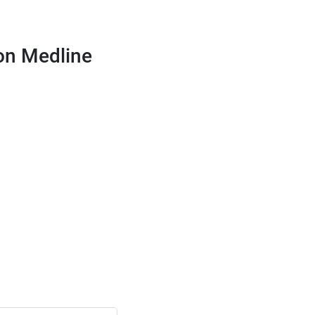
sance respiratoire modérée.
on Medline