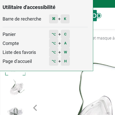
4,9
Voir les 58579 avis
Utilitaire d'accessibilité
Barre de recherche
Menu
+
⌘
K
Panier
+
⌥
C
Accueil
Soins
Oxygénothérapie
Lunettes et masque 
Compte
+
⌥
A
Liste des favoris
+
⌥
W
Page d'accueil
+
⌥
H