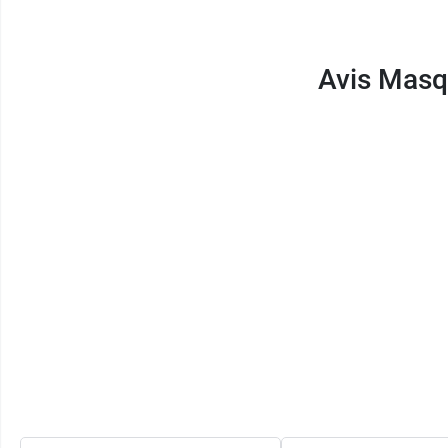
Sont disponibles aussi les
lunettes à oxygè
Avis Masq