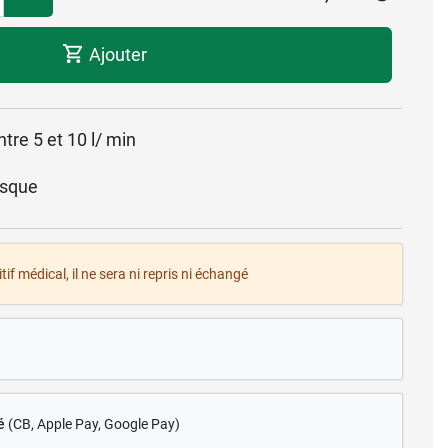
Ajouter
tre 5 et 10 l/ min
sque
tif médical, il ne sera ni repris ni échangé
é
(CB
, Apple Pay, Google Pay)