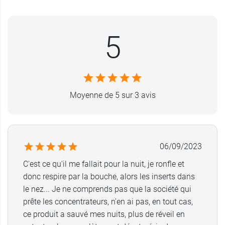
stérile, il est également conçu sans latex, dans le
but de minimiser les risques de réaction
5
allergique.
Enfin,
le masque à oxygène des Laboratoires
Euromedis
est également livré avec une tubulure
à oxygène en PVC d’une taille de 2 mètres.
Moyenne de 5 sur 3 avis
Conditionnement
: 1 masque et 1 tubulure sous
sachet
Euromedis Laboratoires
dispose aussi de
06/09/2023
lunettes à oxygène adulte
qui s'insèrent dans les
narines pour un port plus léger.
C'est ce qu'il me fallait pour la nuit, je ronfle et
donc respire par la bouche, alors les inserts dans
le nez... Je ne comprends pas que la société qui
prête les concentrateurs, n'en ai pas, en tout cas,
ce produit a sauvé mes nuits, plus de réveil en