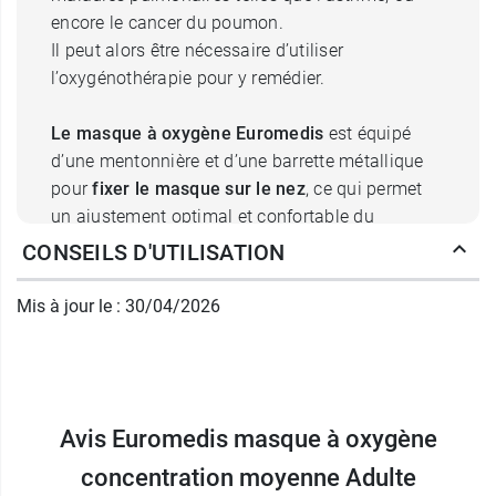
encore le cancer du poumon.
Il peut alors être nécessaire d’utiliser
l’oxygénothérapie pour y remédier.
Le masque à oxygène Euromedis
est équipé
d’une mentonnière et d’une barrette métallique
pour
fixer le masque sur le nez
, ce qui permet
un ajustement optimal et confortable du
masque, et ce, quelle que soit la forme ou la
CONSEILS D'UTILISATION
taille du visage.
L’élastique de maintien peut aisément se
Mis à jour le : 30/04/2026
positionner sur ou sous les oreilles du patient,
pour plus de
praticité
. Il est cependant indiqué
qu’une position sous les oreilles aide à prévenir
l’irritation et la formation d’ulcération.
Avis Euromedis masque à oxygène
Ce masque en PVC transparent dispose d’une
concentration moyenne Adulte
particularité agréable : il est sans odeur. Non