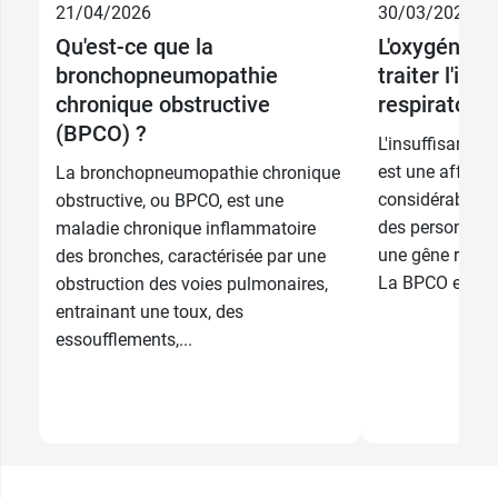
21/04/2026
30/03/2026
2,99 €
Adulte
Qu'est-ce que la
L'oxygénoth
bronchopneumopathie
traiter l'ins
3,29 €
Enfant
chronique obstructive
respiratoire
(BPCO) ?
L'insuffisance 
est une affecti
La bronchopneumopathie chronique
considérablemen
obstructive, ou BPCO, est une
des personnes a
maladie chronique inflammatoire
une gêne respira
des bronches, caractérisée par une
La BPCO est un
obstruction des voies pulmonaires,
entrainant une toux, des
essoufflements,...