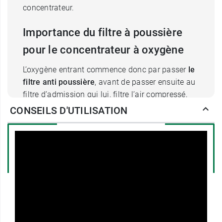
concentrateur.
Importance du filtre à poussière
pour le concentrateur à oxygène
L’oxygène entrant commence donc par passer
le
filtre anti poussière
, avant de passer ensuite au
filtre d’admission qui lui, filtre l’air compressé,
puis enfin par le filtre HEPA qui termine de retirer
CONSEILS D'UTILISATION
les petites particules d’air qui sont restées.
Un filtre en bon état permet d’empêcher la
poussière ou autres de rentrer dans le
concentrateur d’oxygène, afin d’
apporter aux
poumons un air sain
. Le filtre anti poussière
nécessite donc d’être nettoyé efficacement et
changé lorsqu’il est en fin de vie.
En cas de symptômes persistants d’insuffisance