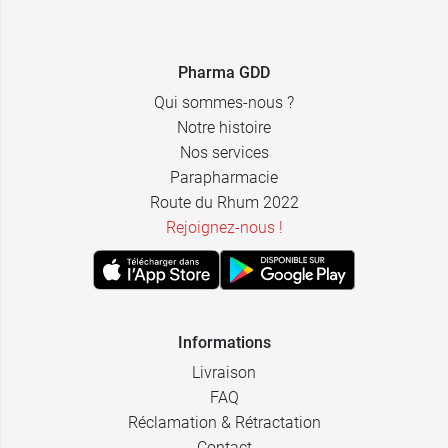
3,69 €
50 ml
Pharma GDD
6,49 €
150 ml
Qui sommes-nous ?
Notre histoire
Nos services
Parapharmacie
Route du Rhum 2022
Rejoignez-nous !
Informations
Livraison
FAQ
Réclamation & Rétractation
Contact