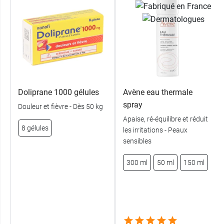
Doliprane 1000 gélules
Avène eau thermale
spray
Douleur et fièvre - Dès 50 kg
Apaise, ré-équilibre et réduit
8 gélules
les irritations - Peaux
sensibles
300 ml
50 ml
150 ml