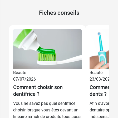
Fiches conseils
Beauté
Beauté
07/07/2026
23/03/2026
Comment choisir son
Comment cho
dentifrice ?
dents ?
Vous ne savez pas quel dentifrice
Afin d’avoir un
3,49 €
75 ml
choisir lorsque vous êtes devant un
dentaire optimal
linéaire rempli de produits tous aussi
indispensable d