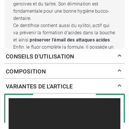
gencives et du tartre. Son élimination est
fondamentale pour une bonne hygiène bucco-
dentaire.
Ce dentifrice contient aussi du xylitol, actif qui
va prévenir la formation d'acides dans la bouche
et ainsi
préserver l'émail des attaques acides
.
Enfin, le fluor complète la formule. Il possède un
effet reminéralisant sur l'émail.
CONSEILS D'UTILISATION
Ainsi nettoyées, les dents sont préservées et leur
COMPOSITION
blancheur naturelle révélée.
Le dentifrice blanchissant menthe
VARIANTES DE L'ARTICLE
Marvis : pour une expérience
unique
Cette pâte dentifrice offre des sensations hors du
commun lors du brossage. En effet, Marvis