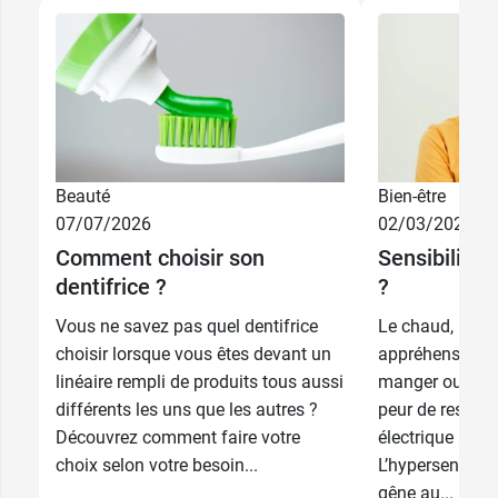
Beauté
Bien-être
07/07/2026
02/03/2026
4,69 €
75 ml
Comment choisir son
Sensibilité 
dentifrice ?
?
7,99 €
2 x 75 ml
Vous ne savez pas quel dentifrice
Le chaud, le fr
choisir lorsque vous êtes devant un
appréhension l
linéaire rempli de produits tous aussi
manger ou boir
différents les uns que les autres ?
peur de ressent
Découvrez comment faire votre
électrique au 
choix selon votre besoin...
L’hypersensibili
gêne au...