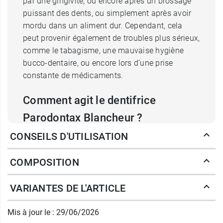
par une gingivite, ou encore après un brossage
puissant des dents, ou simplement après avoir
mordu dans un aliment dur. Cependant, cela
peut provenir également de troubles plus sérieux,
comme le tabagisme, une mauvaise hygiène
bucco-dentaire, ou encore lors d’une prise
constante de médicaments.
Comment agit le dentifrice
Parodontax Blancheur ?
CONSEILS D'UTILISATION
Le
dentifrice Blancheur Parodontax
va agir sur
la prolifération bactérienne au niveau des
COMPOSITION
gencives et va lutter contre la plaque dentaire.
Ainsi, il aide à traiter le problème à l'origine du
VARIANTES DE L'ARTICLE
saignement des gencives.
Ce dentifrice a aussi pour particularité
d’aider à
Mis à jour le : 29/06/2026
la restauration de la blancheur naturelle des