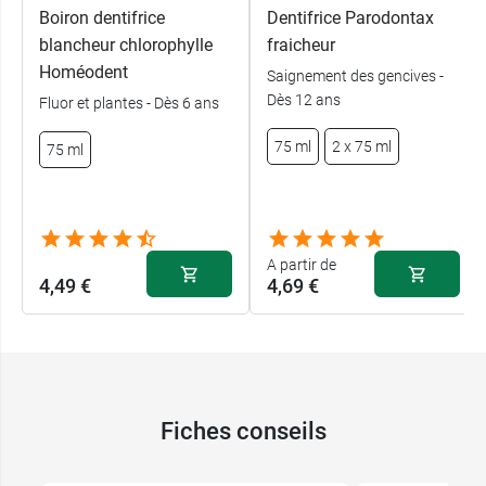
Boiron dentifrice
Dentifrice Parodontax
blancheur chlorophylle
fraicheur
Homéodent
Saignement des gencives -
Dès 12 ans
Fluor et plantes - Dès 6 ans
75 ml
2 x 75 ml
75 ml
A partir de
4,49 €
4,69 €
Fiches conseils