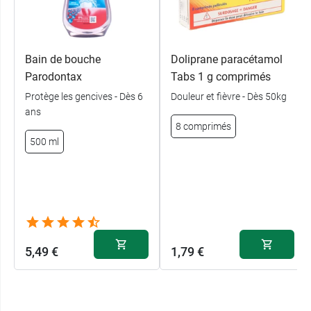
Bain de bouche
Doliprane paracétamol
Parodontax
Tabs 1 g comprimés
Protège les gencives - Dès 6
Douleur et fièvre - Dès 50kg
ans
8 comprimés
500 ml
5,49 €
1,79 €