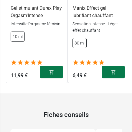
comporte pas de spermicides.
Gel stimulant Durex Play
Manix Effect gel
Orgasm'Intense
lubrifiant chauffant
Intensifie l'orgasme féminin
Sensation intense - Léger
effet chauffant
10 ml
80 ml
11,99 €
6,49 €
Fiches conseils