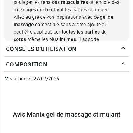
soulager les
tensions musculaires
ou encore des
massages qui
tonifient
les parties charnues.
Allez au gré de vos inspirations avec ce
gel de
massage comestible
sans arôme ajouté qui
peut être appliqué sur
toutes les parties du
corps
même les plus
intimes
. Il apporte
hydratation
et
douceur
et convient pour des
CONSEILS D'UTILISATION
rapports sexuels
.
COMPOSITION
Incolore, non gras et non collant, le gel de
massage stimulant Manix offre une formule au
Mis à jour le : 27/07/2026
pH neutre
, sans parabène et testé
dermatologiquement
pour convenir à
tous les
types de peau
. Il est
compatible avec les
préservatifs
en polyisoprène, ceux en latex de
Avis Manix gel de massage stimulant
caoutchouc naturel ainsi que ceux en
polyuréthane.