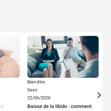
3,99 €
70 ml
Bien-être
Sa
6,99 €
150 ml
Sexo
Pr
22/06/2026
Se
15
 :
Baisse de la libido : comment