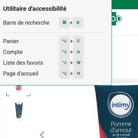
4,9
Voir les 58579 avis
Utilitaire d'accessibilité
Barre de recherche
Menu
+
⌘
K
Panier
+
⌥
C
Accueil
Santé
Sexualité
Gel sensuel
Compte
+
⌥
A
1
Liste des favoris
+
⌥
W
Page d'accueil
+
⌥
H