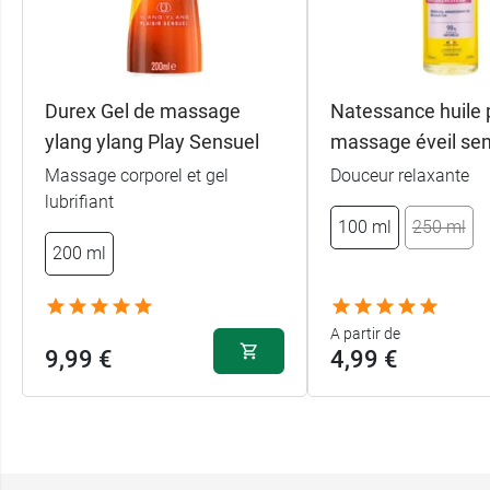
Durex Gel de massage
Natessance huile 
ylang ylang Play Sensuel
massage éveil se
Massage corporel et gel
Douceur relaxante
lubrifiant
100 ml
250 ml
200 ml
A partir de
9,99 €
4,99 €