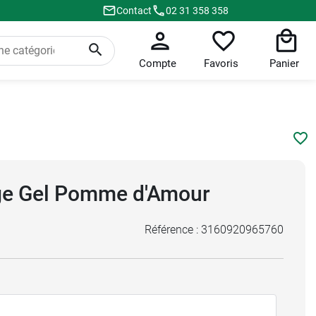
Contact
02 31 358 358
Compte
Favoris
Panier
ge Gel Pomme d'Amour
Référence :
3160920965760