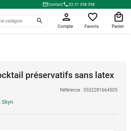
Contact
02 31 358 358
Compte
Favoris
Panier
ktail préservatifs sans latex
Référence :
3532281664505
x Skyn