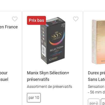
Prix bas
pour
Manix Skyn Sélection+
Durex pr
nsuel
préservatifs
Sans Lat
Assortiment de préservatifs
Sensation
- 56 mm d
par 10
par 2
p