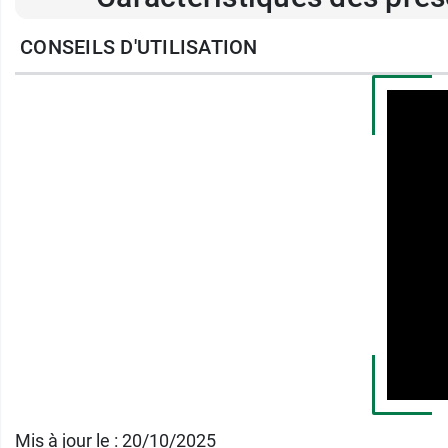
CONSEILS D'UTILISATION
Ne contient pas de latex.
Sans caséine.
Contient 3 préservatifs pina colada, 3 C
Largeur nominale : 53 mm.
Surface : Lisse.
Réservoir : Oui.
Lubrifié : Oui.
Couleur : Naturelle.
Norme : CE 2797.
Conditionnement :
9 préservatifs.
Mis à jour le : 20/10/2025