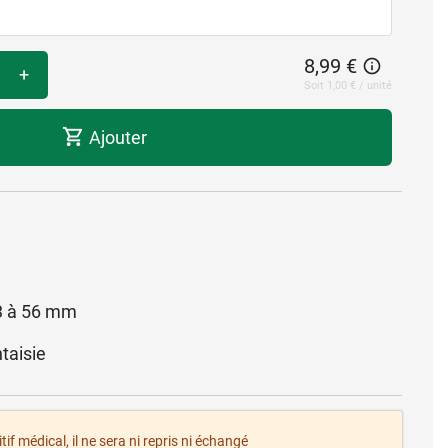
8,99 €
+
Soit 1,00 € / unité
Ajouter
53 à 56 mm
taisie
tif médical, il ne sera ni repris ni échangé