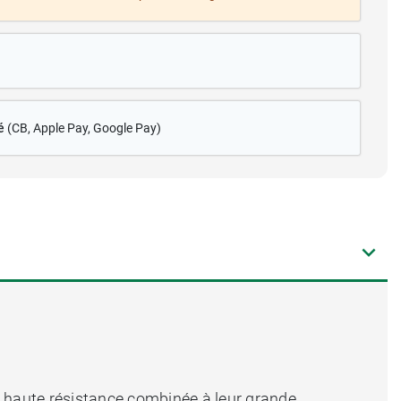
é
(CB
, Apple Pay, Google Pay)
ur haute résistance combinée à leur grande