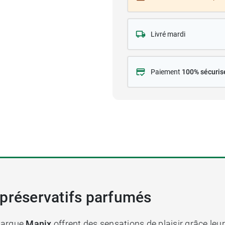
Livré mardi
Paiement
100% sécuris
 préservatifs parfumés
marque
Manix
offrent des sensations de plaisir grâce le