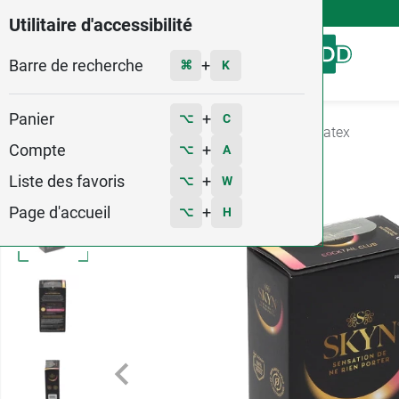
4,9
Voir les 58579 avis
Utilitaire d'accessibilité
Barre de recherche
Menu
+
⌘
K
Panier
+
⌥
C
Accueil
Santé
Sexualité
Préservatif sans latex
Compte
+
⌥
A
Liste des favoris
+
⌥
W
Page d'accueil
+
⌥
H