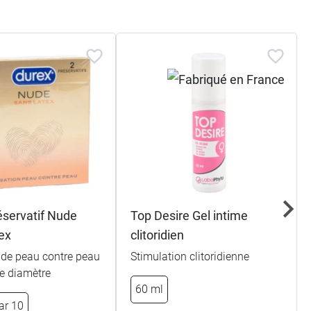
éservatif Nude
Top Desire Gel intime
ex
clitoridien
 de peau contre peau
Stimulation clitoridienne
e diamètre
60 ml
ar 10