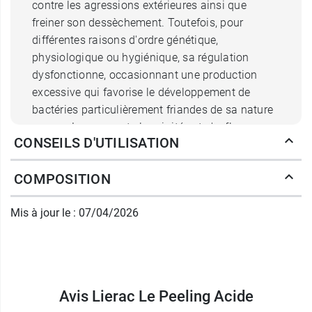
contre les agressions extérieures ainsi que
freiner son dessèchement. Toutefois, pour
différentes raisons d'ordre génétique,
physiologique ou hygiénique, sa régulation
dysfonctionne, occasionnant une production
excessive qui favorise le développement de
bactéries particulièrement friandes de sa nature
grasse. La peau est alors irritée et s'enflamme
CONSEILS D'UTILISATION
sous la forme de boutons, tandis que les pores
se dilatent par accumulation de sébum.
COMPOSITION
Comment agit l'acide salicylique
Mis à jour le : 07/04/2026
pur du Peeling Lierac ?
Ce peeling Lierac possède, en premier lieu, une
action kératolytique
qui contribue à
assouplir la
couche externe de la peau
et à
favoriser la
Avis Lierac Le Peeling Acide
desquamation
afin d'éliminer les peaux mortes.