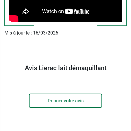
l’âge.
Retrouvez aussi la
Lotion hydratante Lierac
qui
parfait le nettoyage !
Mis à jour le : 16/03/2026
Conditionnement :
Flacon de 200 ml
Avis Lierac lait démaquillant
Donner votre avis