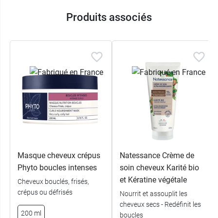
sublimant vos ondulations et boucles
naturelles
. Vos cheveux gagnent en volume, en
Produits associés
ressort et en beauté !
La texture douce et crémeuse est très agréable à
appliquer. Elle enveloppe les cheveux pour
diffuser ses bienfaits de la racine
jusqu'aux pointes.
Caractéristiques :
S'intègre dans le Weightless Program, pour
les cheveux du 2B au 4C.
98,9 % d'ingrédients d'origine naturelle
Masque cheveux crépus
Natessance Crème de
0 % colorant, silicone, sulfate, alcool, huile
Phyto boucles intenses
soin cheveux Karité bio
minérale
et Kératine végétale
Cheveux bouclés, frisés,
Cosmos Natural Certifié par EcoCert
crépus ou défrisés
Nourrit et assouplit les
Vegan
cheveux secs - Redéfinit les
Conditionnement :
tube de 250 ml
200 ml
boucles