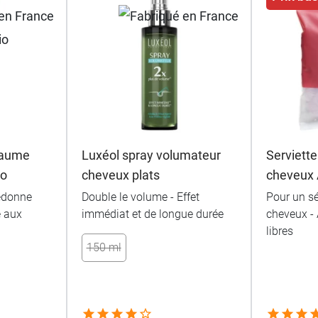
Baume
Luxéol spray volumateur
Serviette
io
cheveux plats
cheveux 
redonne
Double le volume - Effet
Pour un s
é aux
immédiat et de longue durée
cheveux - 
libres
150 ml