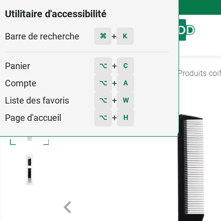
4,9
Voir les 58579 avis
Utilitaire d'accessibilité
Barre de recherche
Menu
+
⌘
K
Panier
+
⌥
C
Accueil
Hygiène - Beauté
Soins Cheveux
Produits coi
Compte
+
⌥
A
Liste des favoris
+
⌥
W
Page d'accueil
+
⌥
H