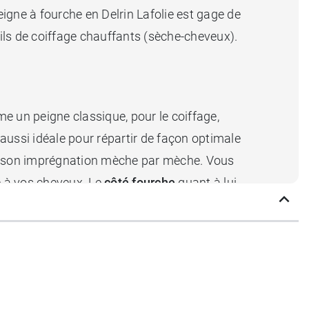
eigne à fourche en Delrin Lafolie est gage de
reils de coiffage chauffants (sèche-cheveux).
e un peigne classique, pour le coiffage,
aussi idéale pour répartir de façon optimale
ser son imprégnation mèche par mèche. Vous
 à vos cheveux. Le
côté fourche
quant à lui,
ééquilibrer
une coupe afro, coiffer des
edonner du style, du volume et de la texture