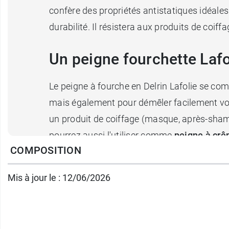
confère des propriétés antistatiques idéales 
durabilité. Il résistera aux produits de coif
Un peigne fourchette Lafo
Le peigne à fourche en Delrin Lafolie se c
mais également pour démêler facilement vos 
un produit de coiffage (masque, après-sham
pourrez aussi l'utiliser comme
peigne à crê
COMPOSITION
également appelé « peigne afro » ou « fourc
boucles sans les casser ou encore travailler l
Mis à jour le : 12/06/2026
Le peigne fourchette en Delrin Lafolie est u
à vos cheveux en un tour de main.