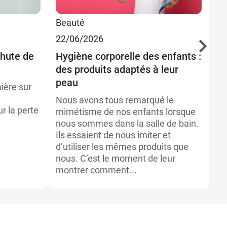
D
Beauté
Bi
R
22/06/2026
20
chute de
Hygiène corporelle des enfants :
L’
R
des produits adaptés à leur
co
peau
mière sur
L’
l’
Nous avons tous remarqué le
 la perte
po
mimétisme de nos enfants lorsque
Dé
nous sommes dans la salle de bain.
pr
Ils essaient de nous imiter et
de
d’utiliser les mêmes produits que
nous. C’est le moment de leur
montrer comment...