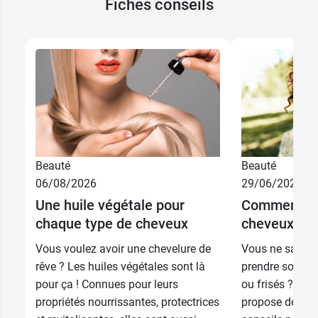
Fiches conseils
8,49 €
250 ml
Beauté
Beauté
06/08/2026
29/06/2026
13,89 €
500 ml
Une huile végétale pour
Comment pr
chaque type de cheveux
cheveux bouc
Recharge 750
18,99 €
ml
Vous voulez avoir une chevelure de
Vous ne savez
rêve ? Les huiles végétales sont là
prendre soin d
pour ça ! Connues pour leurs
ou frisés ? Ph
propriétés nourrissantes, protectrices
propose de déc