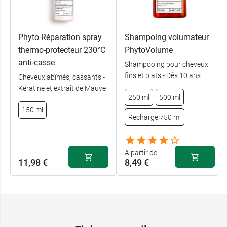
Phyto Réparation spray
Shampoing volumateur
thermo-protecteur 230°C
PhytoVolume
anti-casse
Shampooing pour cheveux
fins et plats - Dès 10 ans
Cheveux abîmés, cassants -
Kératine et extrait de Mauve
250 ml
500 ml
150 ml
Recharge 750 ml
A partir de
11,98 €
8,49 €