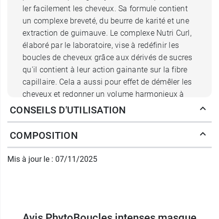
ler facilement les cheveux. Sa formule contient
un complexe breveté, du beurre de karité et une
extraction de guimauve. Le complexe Nutri Curl,
élaboré par le laboratoire, vise à redéfinir les
boucles de cheveux grâce aux dérivés de sucres
qu'il contient à leur action gainante sur la fibre
capillaire. Cela a aussi pour effet de démêler les
cheveux et redonner un volume harmonieux à
votre chevelure frisée ou
CONSEILS D'UTILISATION
crépue. Il hydrate et assouplit notablement la
fibre capillaire.
COMPOSITION
Mis à jour le : 07/11/2025
Les vertus sublimatrices du
masque nourrissant Boucles
Intenses Phyto ?
Avis PhytoBoucles intenses masque