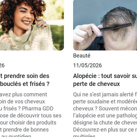
 €
Beauté
26
11/05/2026
 €
 prendre soin des
Alopécie : tout savoir su
bouclés et frisés ?
perte de cheveux
savez plus comment
Qui ne s’est jamais alerté 
oin de vos cheveux
perte soudaine et modéré
u frisés ? Pharma GDD
cheveux ? Souvent mécon
ose de découvrir tous ses
l’alopécie est une patholog
our choisir des produits
désigne la chute de cheve
t prendre de bonnes
Découvrez-en plus sur ce 
au quotidien....
multiples...