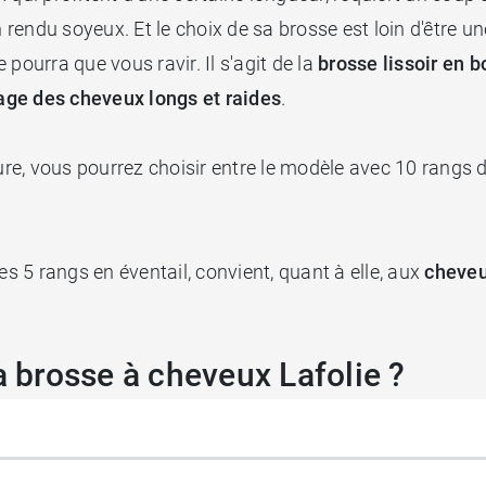
n rendu soyeux. Et le choix de sa brosse est loin d'être 
pourra que vous ravir. Il s'agit de la
brosse lissoir en b
ge des cheveux longs et raides
.
ure, vous pourrez choisir entre le modèle avec 10 rangs d
es 5 rangs en éventail, convient, quant à elle, aux
cheveu
a brosse à cheveux Lafolie ?
se par ses poils d'origine naturelle,
issus du pelage de s
monieusement le sébum
sur la longueur. Ils capturent 