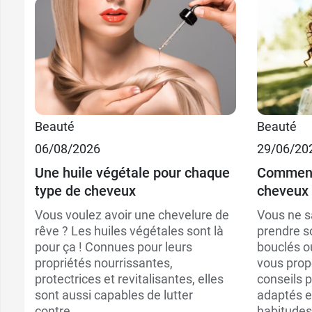
13,49
Beauté
Beauté
200 ml
06/08/2026
29/06/20
10,90
Recharge 200 ml
Une huile végétale pour chaque
Comment
type de cheveux
cheveux 
Vous voulez avoir une chevelure de
Vous ne 
rêve ? Les huiles végétales sont là
prendre s
pour ça ! Connues pour leurs
bouclés o
propriétés nourrissantes,
vous prop
protectrices et revitalisantes, elles
conseils p
sont aussi capables de lutter
adaptés e
contre...
habitudes 