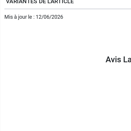
VARIANTES DE L'ARTICLE
plus propre et brillante
. Fabriquée à partir 
fera du coiffage un moment privilégié.
Mis à jour le : 12/06/2026
Pour un démêlage en règle, retrouvez en ven
Modèles disponibles :
Avis La
Ronde grande (10 rangs de poils)
Ronde petite (7 rangs de poils)
Droite petite (5 rangs de poils)
Conditionnement :
Vendue à l'unité