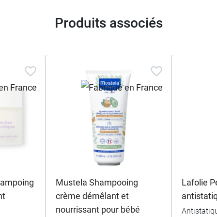
Produits associés
hampoing
Mustela Shampooing
Lafolie P
nt
crème démêlant et
antistati
nourrissant pour bébé
Antistatiq