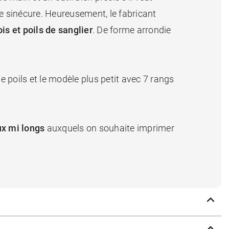
une sinécure. Heureusement, le fabricant
ois et poils de sanglier
. De forme arrondie
e poils et le modèle plus petit avec 7 rangs
x mi longs
auxquels on souhaite imprimer
angliers
, qui ont la particularité de
lisser les
également les impuretés pour une
chevelure