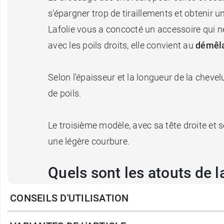
s'épargner trop de tiraillements et obtenir u
Lafolie vous a concocté un accessoire qui ne 
avec les poils droits, elle convient au
démêla
Selon l'épaisseur et la longueur de la chevel
de poils.
Le troisième modèle, avec sa tête droite et s
une légère courbure.
Quels sont les atouts de l
CONSEILS D'UTILISATION
Cette
brosse à cheveux Lafolie
se caractéri
fibres capillaires
tout en
répartissant har