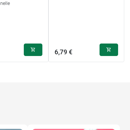
nelle
6,79 €