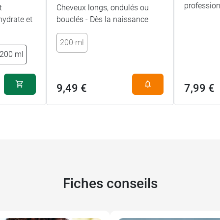
profession
t
Cheveux longs, ondulés ou
hydrate et
bouclés - Dès la naissance
200 ml
 200 ml
9,49 €
7,99 €
Fiches conseils