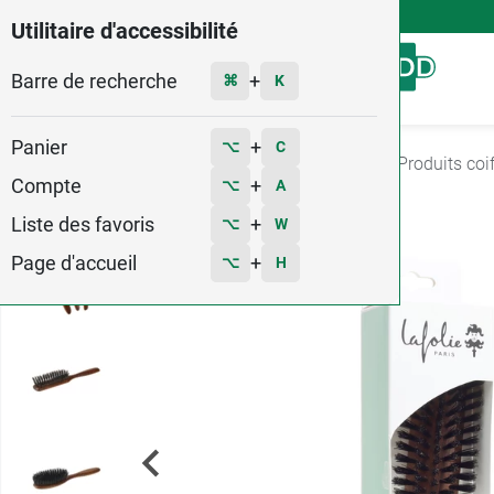
4,9
Voir les 58579 avis
Utilitaire d'accessibilité
Barre de recherche
Menu
+
⌘
K
Panier
+
⌥
C
Accueil
Hygiène - Beauté
Soins Cheveux
Produits coi
Compte
+
⌥
A
Liste des favoris
+
⌥
W
Page d'accueil
+
⌥
H