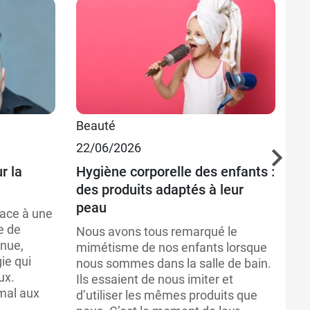
Beauté
Bi
22/06/2026
20
r la
Hygiène corporelle des enfants :
L’
des produits adaptés à leur
co
peau
face à une
L’
e de
l’
Nous avons tous remarqué le
nue,
po
mimétisme de nos enfants lorsque
ie qui
Dé
nous sommes dans la salle de bain.
ux.
pr
Ils essaient de nous imiter et
mal aux
de
d’utiliser les mêmes produits que