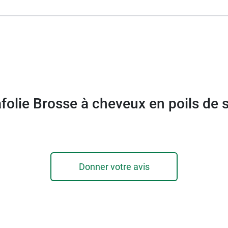
de bois de hêtre, cette brosse à cheveux allie élégance e
te sur notre pharmacie en ligne le peigne démêloir à 2 c
folie Brosse à cheveux en poils de 
Donner votre avis