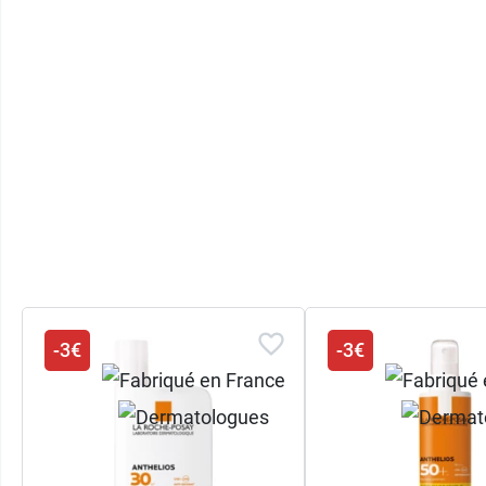
-3€
-3€