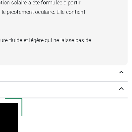
ction solaire a été formulée à partir
e picotement oculaire. Elle contient
re fluide et légère qui ne laisse pas de
s plutôt le
gel crème UVMune 400