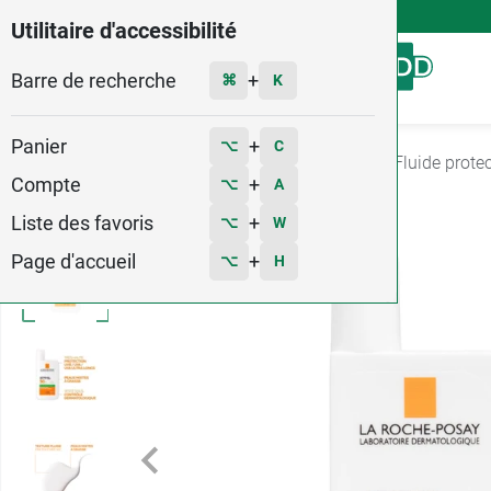
4,9
Voir les 58579 avis
Utilitaire d'accessibilité
Barre de recherche
Menu
+
⌘
K
Panier
+
⌥
C
Accueil
Hygiène - Beauté
Produit solaire
Fluide protec
Compte
+
⌥
A
Liste des favoris
+
⌥
W
Page d'accueil
+
⌥
H