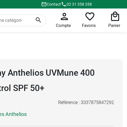
Contact
02 31 358 358
Compte
Favoris
Panier
ay Anthelios UVMune 400
trol SPF 50+
Référence :
3337875847292
res Anthelios