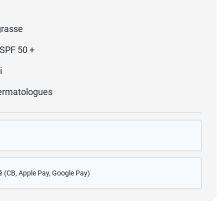
grasse
SPF 50 +
i
ermatologues
é
(CB
, Apple Pay, Google Pay)