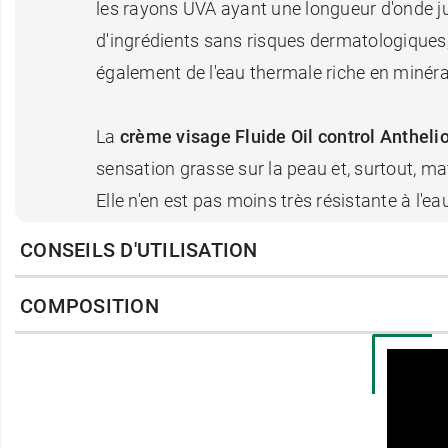
les rayons UVA ayant une longueur d'onde 
d'ingrédients sans risques dermatologiques,
également de l'eau thermale riche en minéra
La
crème visage Fluide Oil control Anthe
sensation grasse sur la peau et, surtout, mat
Elle n'en est pas moins très résistante à l'eau
CONSEILS D'UTILISATION
Pour une sensation supplémentaire de frai
Anthelios 50+
.
COMPOSITION
Conditionnement :
Flacon de 50 ml