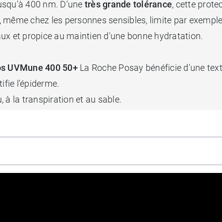
jusqu'à 400 nm. D'une
très grande tolérance
, cette prote
 même chez les personnes sensibles, limite par exemple l
ux et propice au maintien d'une bonne hydratation.
lios UVMune 400 50+
La Roche Posay bénéficie d'une textu
ifie l'épiderme.
, à la transpiration et au sable.
cheur sans perdre en protection, nous vous recommandon