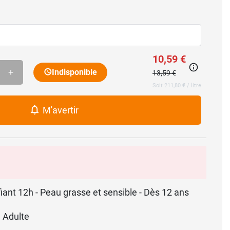
10,59 €
+
Indisponible
13,59 €
Soit 211,80 € / litre
M'avertir
fiant 12h - Peau grasse et sensible - Dès 12 ans
 Adulte