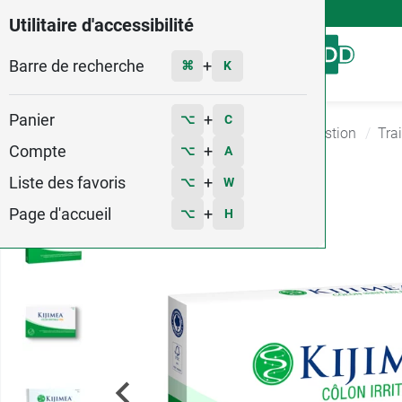
4,9
Voir les 58579 avis
Utilitaire d'accessibilité
Barre de recherche
Menu
+
⌘
K
Panier
+
⌥
C
Accueil
Santé
Complement alimentaire Digestion
Trai
Compte
+
⌥
A
77
Liste des favoris
+
⌥
W
Page d'accueil
+
⌥
H