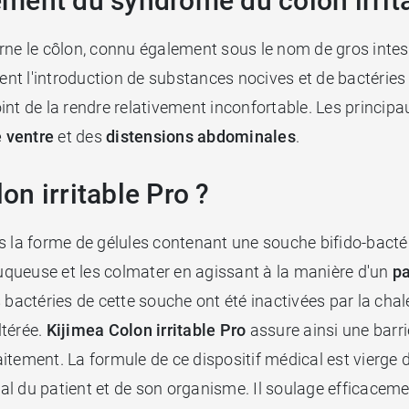
tement du syndrome du côlon irrit
ne le côlon, connu également sous le nom de gros intesti
tent l'introduction de substances nocives et de bactéries 
int de la rendre relativement inconfortable. Les princi
 ventre
et des
distensions abdominales
.
n irritable Pro ?
 la forme de gélules contenant une souche bifido-bacté
muqueuse et les colmater en agissant à la manière d'un
p
 bactéries de cette souche ont été inactivées par la cha
ltérée.
Kijimea Colon irritable
Pro
assure ainsi une barri
itement. La formule de ce dispositif médical est vierge 
imal du patient et de son organisme. Il soulage efficace