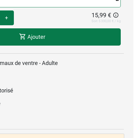
15,99 €
+
Soit 5 330,00 € / kg
Ajouter
 maux de ventre - Adulte
torisé
é