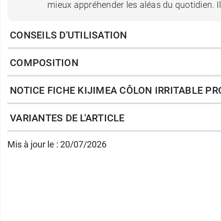
mieux appréhender les aléas du quotidien. Il
CONSEILS D'UTILISATION
Kijimea Colon irritable Pro
propose différen
COMPOSITION
Dispositif médical avec marquage CE 0123.
NOTICE FICHE KIJIMEA CÔLON IRRITABLE PR
Conditionnement au choix :
10 gélules pour 10 jours
VARIANTES DE L'ARTICLE
30 gélules pour 1 mois
Mis à jour le : 20/07/2026
90 gélules pour 3 mois
Et pour le confort intestinal, découvrez éga