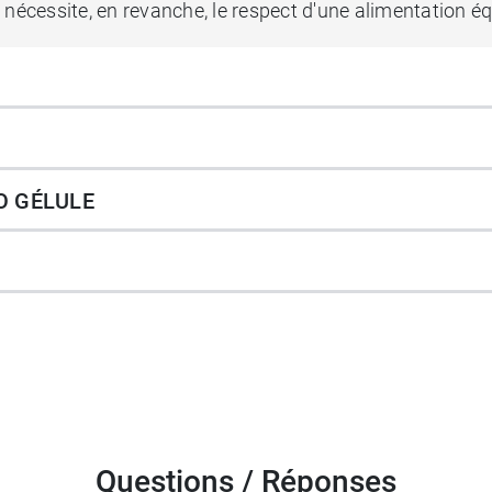
 nécessite, en revanche, le respect d'une alimentation éq
ts programmes en fonction de vos besoins, de 10 jours 
O GÉLULE
lement les
gélules Ergyphilus confort Nutergia
.
Questions / Réponses