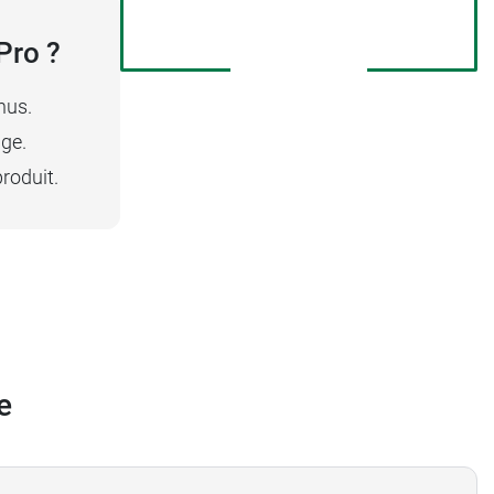
Pro ?
nus.
age.
roduit.
e