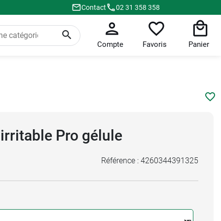
Contact
02 31 358 358
Compte
Favoris
Panier
irritable Pro gélule
Référence :
4260344391325