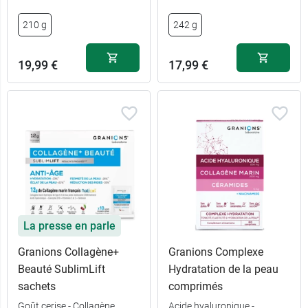
210 g
242 g
19,99 €
17,99 €
La presse en parle
Granions Collagène+
Granions Complexe
Beauté SublimLift
Hydratation de la peau
sachets
comprimés
Goût cerise - Collagène
Acide hyaluronique -