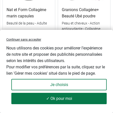
Nat et Form Collagène
Granions Collagène+
marin capsules
Beauté Ubé poudre
Beauté de la peau - Adulte
Peau et cheveux - Action
antioxydante - Collagène
90 capsules
marin - Dès 12 ans
Continuer sans accepter
216 g
Nous utilisons des cookies pour améliorer l’expérience
de notre site et proposer des publicités personnalisées
17,89 €
17,99 €
selon les intérêts des utilisateurs.
Pour modifier vos préférences par la suite, cliquez sur le
lien 'Gérer mes cookies' situé dans le pied de page.
Je choisis
✓ Ok pour moi
86 produits
FILTRER