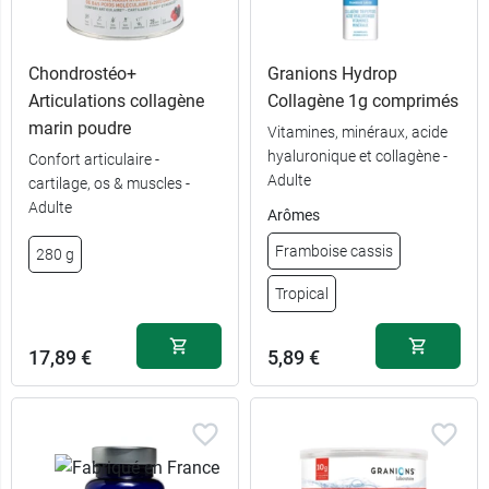
Chondrostéo+
Granions Hydrop
Articulations collagène
Collagène 1g comprimés
marin poudre
Vitamines, minéraux, acide
hyaluronique et collagène -
Confort articulaire -
Adulte
cartilage, os & muscles -
Adulte
Arômes
Framboise cassis
280 g
Tropical
17,89 €
5,89 €