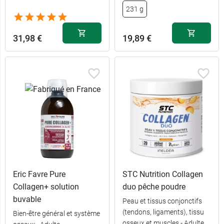
231 g
31,98 €
19,89 €
Eric Favre Pure
STC Nutrition Collagen
Collagen+ solution
duo pêche poudre
buvable
Peau et tissus conjonctifs
(tendons, ligaments), tissu
Bien-être général et système
osseux et muscles - Adulte