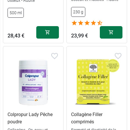
osseux - Adulte
230 g
500 ml
28,43 €
23,99 €
Colpropur Lady Pêche
Collagène Filler
poudre
comprimés
Collagène - Os, peau et
Fermeté et élasticité de la