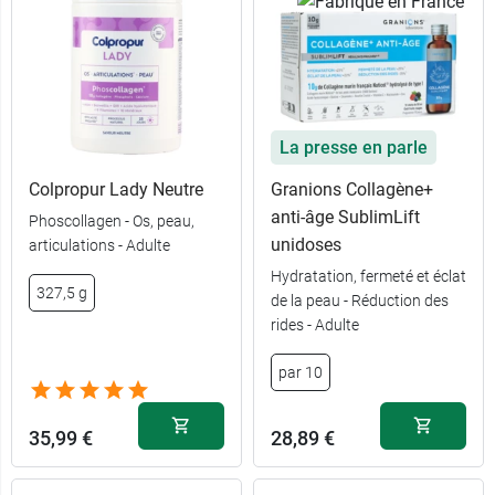
La presse en parle
Colpropur Lady Neutre
Granions Collagène+
anti-âge SublimLift
Phoscollagen - Os, peau,
unidoses
articulations - Adulte
Hydratation, fermeté et éclat
327,5 g
de la peau - Réduction des
21,99 €
284 g
rides - Adulte
29,99 €
567 g
par 10
35,99 €
28,89 €