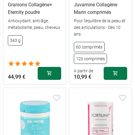
Granions Collagène+
Juvamine Collagène
Eternity poudre
Marin comprimés
Antioxydant, anti-âge,
Pour l'équilibre de la peau et
métabolisme, peau, cheveux
des articulations - Dès 10
ans
33,99 €
Cerise
343 g
60 comprimés
30,99 €
Chocolat
120 comprimés
A partir de
44,99 €
10,99 €