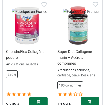
ChondroFlex Collagène
Super Diet Collagène
poudre
marin + Acérola
comprimés
Articulations, muscles
Articulations, tendons,
220 g
cartilage, peau - Dès 6 ans
180 comprimés
26,49 €
13,99 €