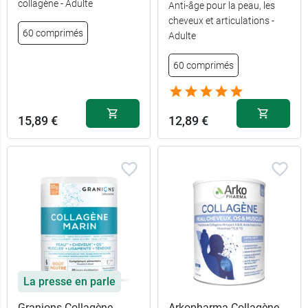
collagène - Adulte
Anti-âge pour la peau, les
cheveux et articulations -
60 comprimés
Adulte
60 comprimés
15,89 €
12,89 €
La presse en parle
Granions Collagène
Arkopharma Collagène