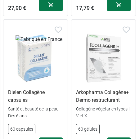
27,90 €
17,79 €
Dielen Collagène
Arkopharma Collagène+
capsules
Dermo restructurant
Santé et beauté de la peau -
Collagène végétarien types I,
Dès 6 ans
V et X
60 capsules
60 gélules