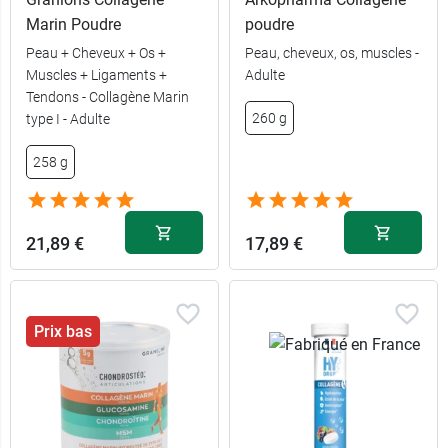
Marin Poudre
poudre
Peau + Cheveux + Os +
Peau, cheveux, os, muscles -
Muscles + Ligaments +
Adulte
Tendons - Collagène Marin
260 g
type I - Adulte
258 g
21,89 €
17,89 €
Prix bas