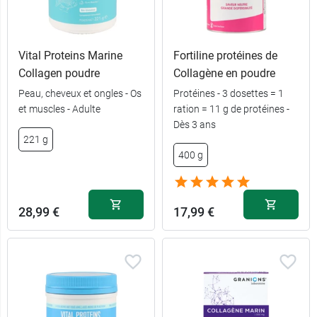
Vital Proteins Marine
Fortiline protéines de
Collagen poudre
Collagène en poudre
Peau, cheveux et ongles - Os
Protéines - 3 dosettes = 1
et muscles - Adulte
ration = 11 g de protéines -
Dès 3 ans
60
10,99 €
221 g
comprimés
400 g
120
16,59 €
comprimés
28,99 €
17,99 €