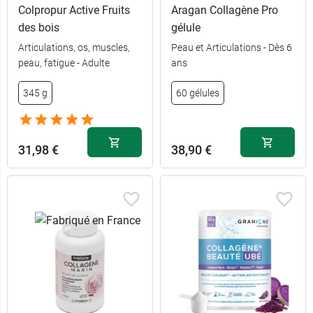
Colpropur Active Fruits
Aragan Collagène Pro
des bois
gélule
Articulations, os, muscles,
Peau et Articulations - Dès 6
peau, fatigue - Adulte
ans
345 g
60 gélules
31,98 €
38,90 €