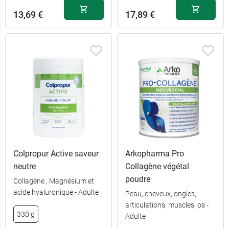
13,69 €
17,89 €
Colpropur Active saveur
Arkopharma Pro
neutre
Collagène végétal
poudre
Collagène , Magnésium et
acide hyaluronique - Adulte
Peau, cheveux, ongles,
articulations, muscles, os -
330 g
Adulte