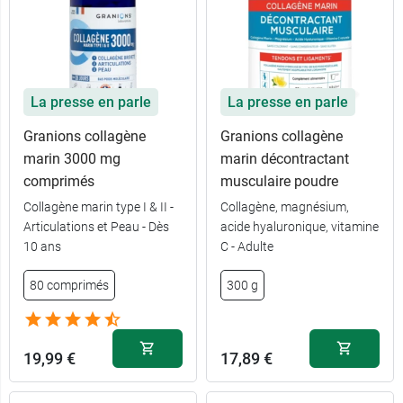
La presse en parle
La presse en parle
Granions collagène
Granions collagène
marin 3000 mg
marin décontractant
comprimés
musculaire poudre
Collagène marin type I & II -
Collagène, magnésium,
Articulations et Peau - Dès
acide hyaluronique, vitamine
10 ans
C - Adulte
Framboise
5,89 €
cassis
80 comprimés
300 g
5,89 €
Tropical
19,99 €
17,89 €