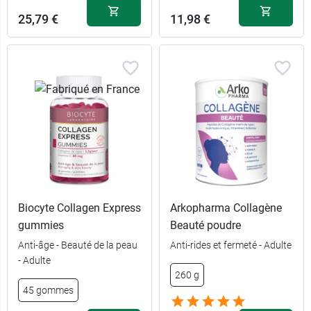
25,79 €
11,98 €
Biocyte Collagen Express
Arkopharma Collagène
gummies
Beauté poudre
Anti-âge - Beauté de la peau
Anti-rides et fermeté - Adulte
- Adulte
260 g
45 gommes