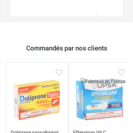
Commandés par nos clients
Doliprane paracétamol
Efferalgan Vit C