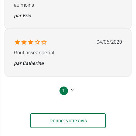
Fabricant
au moins
Juva santé
8 rue Christophe Colomb
par Eric
75008 Paris
France
04/06/2020
Goût assez spécial.
par Catherine
1
2
Donner votre avis