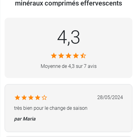
minéraux comprimés effervescents
Les vitamines A, C, B6, B9, D, mais aussi le fer, le
zinc et le sélénium contribuent au
fonctionnement normal du
système
4,3
immunitaire
.
Les caractéristiques de Juvamine
12 Vitamines 9 minéraux
Moyenne de 4,3 sur 7 avis
effervescent
TUBE INVIOLABLE
ETANCHEITE, à l'humidité, à la poussière, à
l'air ambiant.
28/05/2024
SANTE, plus hygiénique.
très bien pour le change de saison
PRATICITE, ouverture et fermeture du tube
par Maria
plus faciles.
EXPERTISE & QUALITE
Les
Laboratoires Juvamine
, c'est plus de
30 ans