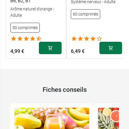
B6, B2, B1
Système nerveux - Adulte
Arôme naturel d'orange -
60 comprimés
Adulte
30 comprimés
4,99 €
6,49 €
Fiches conseils