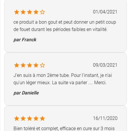
d'expertise
et de recherche conjointe entre
01/04/2021
spécialistes du domaine alimentaire,
pharmaciens et ingénieurs qualité.
ce produit a bon gout et peut donner un petit coup
Afin de proposer
des formules adaptées
à
de fouet durant les périodes faibles en vitalité.
chacun des besoins, ils sélectionnent et
par Franck
associent les micronutriments essentiels au
quotidien.
Fabriqué en France.
09/03/2021
J'en suis à mon 2ème tube. Pour l'instant, je n'ai
Conditionnement :
30 comprimés effervescents
qu'un léger mieux. La suite va parler .... Merci.
sans sucres, arôme tropical.
par Danielle
Juvamine propose différentes solutions pour les
problèmes du quotidien, par exemple
Juvamine
Boost
pour la fatigue.
16/11/2020
Bien toléré et complet, efficace en cure sur 3 mois