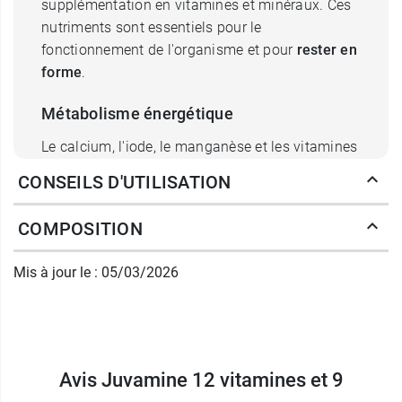
supplémentation en vitamines et minéraux. Ces
nutriments sont essentiels pour le
fonctionnement de l'organisme et pour
rester en
forme
.
Métabolisme énergétique
Le calcium, l'iode, le manganèse et les vitamines
B5, B8, B12 contribuent à un
métabolisme
CONSEILS D'UTILISATION
énergétique normal
.
COMPOSITION
Fatigue et système nerveux
Le fer, le magnésium, les vitamines B2, B3, B6,
Mis à jour le : 05/03/2026
B9 et C contribuent à réduire la fatigue. La
fatigue peut être physique ou mentale
. Les
vitamines C, B1, B2 et B12 et l'iode contribuent
au fonctionnement normal du système nerveux.
Avis Juvamine 12 vitamines et 9
Système immunitaire