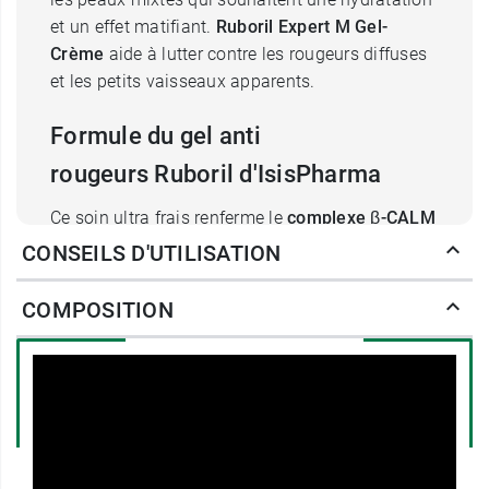
et un effet matifiant.
Ruboril Expert M Gel-
Crème
aide à lutter contre les rougeurs diffuses
et les petits vaisseaux apparents.
Formule du gel anti
rougeurs Ruboril d'IsisPharma
Ce soin ultra frais renferme le
complexe β-CALM
contenant des extraits végétaux de petit houx,
CONSEILS D'UTILISATION
centella asiatica, calendula officinalis,
marronnier d'Inde et réglisse qui ont pour objectif
COMPOSITION
d'apaiser la peau et améliorer la microcirculation
cutanée.
La
vitamine B3
, encore appelée niacine ou
niacinamide apporte une hydratation, réduit les
irritations et aide à retrouver un teint homogène.