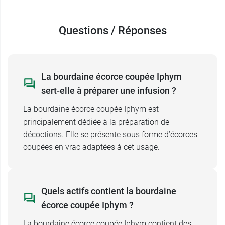
Ce laboratoire propose aussi les
graines de
psyllium noir Iphym
Questions / Réponses
, réputées pour leur pouvoir
laxatif.
La bourdaine écorce coupée Iphym
sert-elle à préparer une infusion ?
La bourdaine écorce coupée Iphym est
principalement dédiée à la préparation de
décoctions. Elle se présente sous forme d’écorces
coupées en vrac adaptées à cet usage.
Quels actifs contient la bourdaine
écorce coupée Iphym ?
La bourdaine écorce coupée Iphym contient des