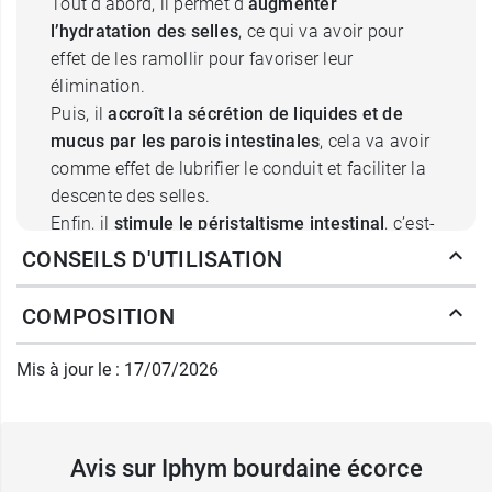
Tout d’abord, il permet d’
augmenter
l’hydratation des selles
, ce qui va avoir pour
effet de les ramollir pour favoriser leur
élimination.
Puis, il
accroît la sécrétion de liquides et de
mucus par les parois intestinales
, cela va avoir
comme effet de lubrifier le conduit et faciliter la
descente des selles.
Enfin, il
stimule le péristaltisme intestinal
, c’est-
à-dire la contraction des intestins faisant
CONSEILS D'UTILISATION
avancer les selles jusqu’au rectum ; il s’agit en
fait d’un laxatif stimulant donc veillez à
COMPOSITION
respecter la posologie, car prise trop souvent,
l’écorce de bourdaine peut donc être irritante
Mis à jour le : 17/07/2026
pour l’intestin.
Ces trois actions combinées confèrent à l’écorce
de Bourdaine des propriétés laxatives et
Avis sur Iphym bourdaine écorce
purgatives très intéressantes.