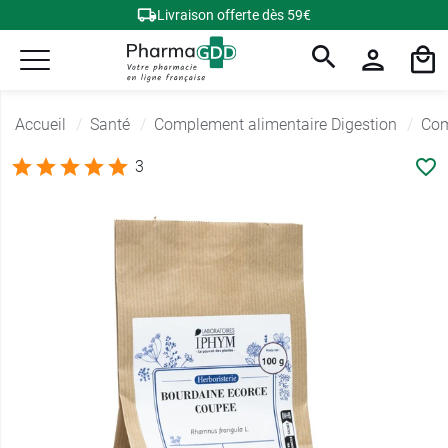
Livraison offerte dès 59€
Accueil
Santé
Complement alimentaire Digestion
Com
3