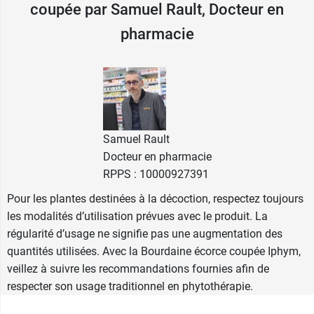
coupée par Samuel Rault, Docteur en
L'écorce de bourdaine, produit du
pharmacie
laboratoire Iphym
Créés en 1972, les laboratoires Iphym sont
aujourd’hui des leaders de l’herboristerie
pharmaceutique. Spécialisés dans la
phytothérapie, leur principale préoccupation est
Samuel Rault
d’apporter le bien-être au plus grand nombre de
Docteur en pharmacie
personnes grâce aux plantes médicinales. Pour
RPPS : 10000927391
ce faire, ils possèdent dans leurs locaux des
pharmaciens garantissant le respect de la
Pour les plantes destinées à la décoction, respectez toujours
réglementation en vigueur, un laboratoire de
les modalités d’utilisation prévues avec le produit. La
Contrôle Qualité et un laboratoire d’Assurance
régularité d’usage ne signifie pas une augmentation des
Qualité.
quantités utilisées. Avec la Bourdaine écorce coupée Iphym,
veillez à suivre les recommandations fournies afin de
respecter son usage traditionnel en phytothérapie.
Conditionnement :
Sachet de 100 g