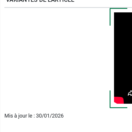
Caractéristiques des lame
Acier au carbone
Stérile à usage unique
Emballage individuel pour chacune des
Modèles : n°10, n°11, n°12, n°15
Conditionnement
: boite de 100 lames
Mis à jour le : 30/01/2026