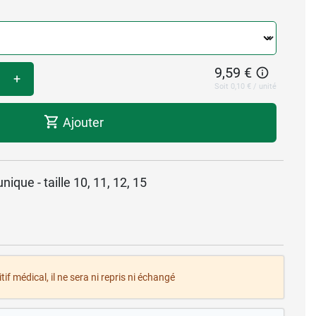
9,59 €
+
Soit 0,10 € / unité
Ajouter
ique - taille 10, 11, 12, 15
tif médical, il ne sera ni repris ni échangé