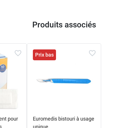
Produits associés
Prix bas
ent pour
Euromedis bistouri à usage
s
unique