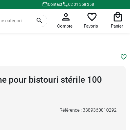
Contact
02 31 358 358
Compte
Favoris
Panier
 pour bistouri stérile 100
Référence :
3389360010292