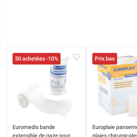
50 achetées -10%
Prix bas
Euromedis bande
Europlaie pansem
extensible de gaze pour
plaies chirurgicale