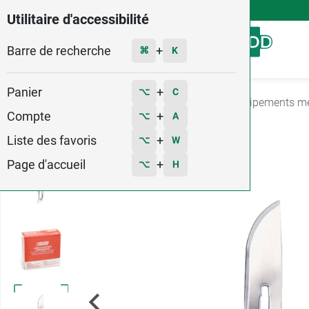
4,9
Voir les 58579 avis
Utilitaire d'accessibilité
Barre de recherche
Menu
+
⌘
K
Panier
+
⌥
C
Accueil
Matériel médical
Instruments et équipements m
Compte
+
⌥
A
3
Liste des favoris
+
⌥
W
Page d'accueil
+
⌥
H