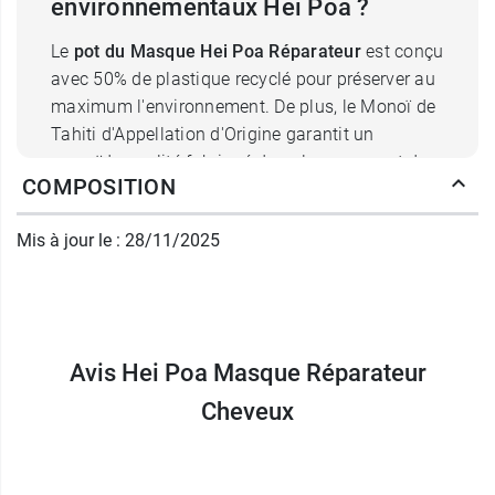
environnementaux Hei Poa ?
Le
pot du Masque Hei Poa Réparateur
est conçu
avec 50% de plastique recyclé pour préserver au
maximum l'environnement. De plus, le Monoï de
Tahiti d'Appellation d'Origine garantit un
monoïde qualité fabriqué dans le pu respect de
COMPOSITION
la tradition et de l'économie locale polynésienne.
Mis à jour le : 28/11/2025
Comment utiliser le Masque
Réparateur Hei Poa sur les
cheveux ?
Après avoir réalisé le shampooing, appliquer une
Avis Hei Poa Masque Réparateur
quantité de masque sur les longueurs et les
Cheveux
pointes des cheveux mouillés ;
Laisser poser 10 minutes puis rincer à l'eau
claire ;