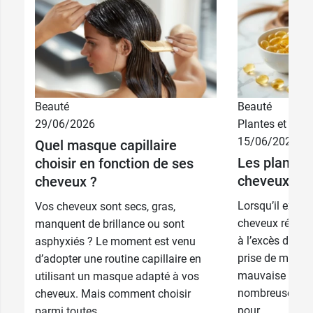
Beauté
Beauté
18,49 €
100 ml
29/06/2026
Plantes et phyt
15/06/2026
Quel masque capillaire
29,99 €
Les plantes 
200 ml
choisir en fonction de ses
cheveux
cheveux ?
Lorsqu’il exist
Vos cheveux sont secs, gras,
cheveux réaction
manquent de brillance ou sont
à l’excès de tra
asphyxiés ? Le moment est venu
prise de médic
d’adopter une routine capillaire en
mauvaise alime
utilisant un masque adapté à vos
nombreuses pla
cheveux. Mais comment choisir
pour...
parmi toutes...