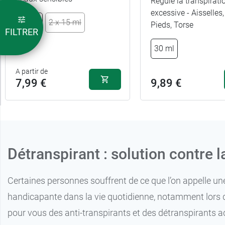
Régule la transpirati
excessive - Aisselles
7,99 €
15 ml
2 x 15 ml
50 ml
Pieds, Torse
FILTRER
30 ml
15,99 €
2 x 50 ml
A partir de
7,99 €
9,89 €
Détranspirant : solution contre l
Certaines personnes souffrent de ce que l’on appelle u
handicapante dans la vie quotidienne, notamment lors d
pour vous des anti-transpirants et des détranspirants ad