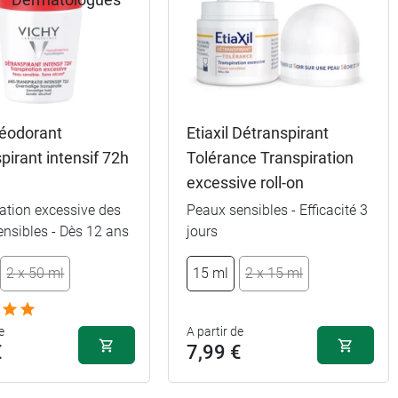
déodorant
Etiaxil Détranspirant
pirant intensif 72h
Tolérance Transpiration
excessive roll-on
ation excessive des
Peaux sensibles - Efficacité 3
nsibles - Dès 12 ans
jours
2 x 50 ml
15 ml
2 x 15 ml
e
A partir de
€
7,99 €