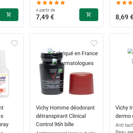
A partir de
7,49 €
8,69 
nt
Vichy Homme déodorant
Vichy I
es
détranspirant Clinical
dermo 
pray
Control 96h bille
Anti tach
Peau sen