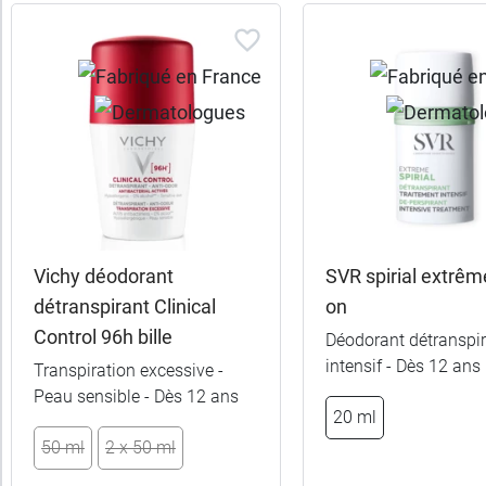
Contenant
de
l'alcool
Forme
Recommandé
par
Vichy déodorant
SVR spirial extrême
détranspirant Clinical
on
Sexe
Control 96h bille
Déodorant détranspi
intensif - Dès 12 ans
Transpiration excessive -
Peau sensible - Dès 12 ans
7,99 €
7,99 €
15 ml
15 ml
20 ml
50 ml
2 x 50 ml
15,99 €
15,99 
2 x 15 ml
2 x 15 ml