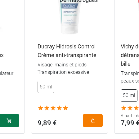
Ducray Hidrosis Control
Vichy 
ux
Crème anti-transpirante
détrans
bille
Visage, mains et pieds -
Transpiration excessive
lateur
Transpir
peaux se
50 ml
50 ml
A partir d
9,89 €
7,99 