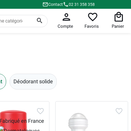
Contact
02 31 358 358
Compte
Favoris
Panier
t
Déodorant solide