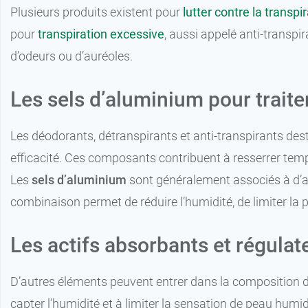
Plusieurs produits existent pour
lutter contre la transpi
pour
transpiration excessive
, aussi appelé anti-transpi
d’odeurs ou d’auréoles.
Les sels d’aluminium pour traite
7,99 €
15 ml
Les déodorants, détranspirants et anti-transpirants dest
15,99 €
2 x 15 ml
efficacité. Ces composants contribuent à resserrer tempo
Les
sels d’aluminium
sont généralement associés à d’au
combinaison permet de réduire l’humidité, de limiter la p
Les actifs absorbants et régulat
D’autres éléments peuvent entrer dans la composition d
capter l’humidité et à limiter la sensation de peau humid