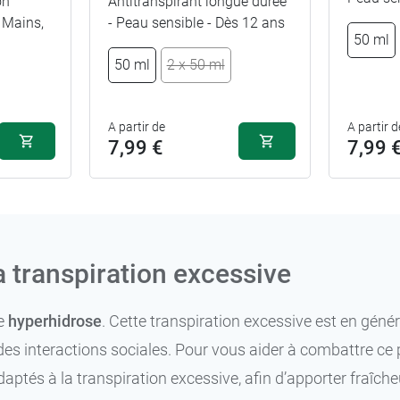
on
Antitranspirant longue durée
, Mains,
- Peau sensible - Dès 12 ans
7,49 €
50 ml
50 ml
50 ml
2 x 50 ml
12,99 €
2 x 50 ml
A partir de
A partir d
7,99 €
7,99 
a transpiration excessive
ne
hyperhidrose
. Cette transpiration excessive est en géné
es interactions sociales. Pour vous aider à combattre ce
aptés à la transpiration excessive, afin d’apporter fraîche