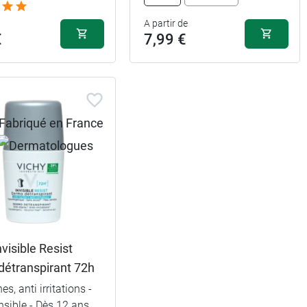
A partir de
€
7,99 €
nvisible Resist
détranspirant 72h
es, anti irritations -
sible - Dès 12 ans