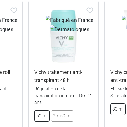
 roll
Vichy traitement anti-
Vichy 
transpirant 48 h
anti-tr
rant
Régulation de la
Efficacit
transpiration intense - Dès 12
Sans alc
ans
50 ml
30 ml
50 ml
2 x 50 ml
€
2 x 50 ml