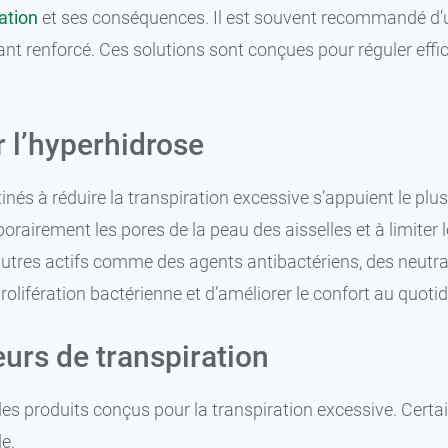
ration
et ses conséquences. Il est souvent recommandé d’ut
rant renforcé. Ces solutions sont conçues pour réguler effi
r l’hyperhidrose
7,99 €
50 ml
50 ml
inés à réduire la transpiration excessive s’appuient le plu
15,99 €
2 x 50 ml
2 x 50 ml
rairement les pores de la peau des aisselles et à limiter l
tres actifs comme des agents antibactériens, des neutral
rolifération bactérienne et d’améliorer le confort au quotid
eurs de transpiration
es produits conçus pour la transpiration excessive. Certa
e.