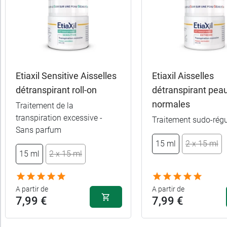
Trier
Par défaut
trer
es
ltats
Etiaxil Sensitive Aisselles
Etiaxil Aisselles
14
détranspirant roll-on
détranspirant pea
uits)
normales
Traitement de la
transpiration excessive -
Gamme
Traitement sudo-régu
Sans parfum
15 ml
2 x 15 ml
Marques
15 ml
2 x 15 ml
Fabriqué
A partir de
A partir de
en
7,99 €
7,99 €
France