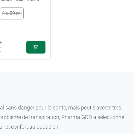
7,99 €
2 x 50 ml
50 ml
15,99 €
2 x 50 ml
e
€
ral sans danger pour la santé, mais peut s’avérer très
 problème de transpiration, Pharma GDD a sélectionné
ur et confort au quotidien.