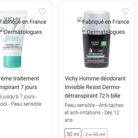
crème traitement
Vichy Homme déodorant
anspirant 7 jours
Invisible Resist Dermo-
détranspirant 72 h bille
é jusqu’à 7 jours -
ool - Peau sensible
Peau sensible - Anti-taches
et anti-irritations - Dès 12
7,99 €
7,99 €
15 ml
ans
15,99 €
15,99 €
2 x 15 ml
50 ml
2 x 50 ml