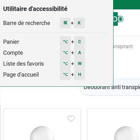
4,9
Voir les 58579 avis
Utilitaire d'accessibilité
Barre de recherche
Menu
+
⌘
K
Panier
+
⌥
C
Accueil
Hygiène - Beauté
Déodorant
Detranspirant
Compte
+
⌥
A
Liste des favoris
+
⌥
W
Page d'accueil
+
⌥
H
Déodorant anti transpi
Trier
les
produits