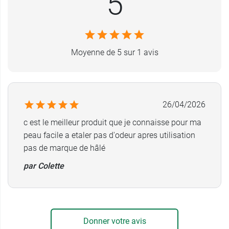
5
jusqu'à obtenir le hâle souhaité, puis en entretien
une fois par semaine.
La mousse peut naturellement brunir sans
altération de ses qualités. Aucun colorant n'a été
Moyenne de 5 sur 1 avis
ajouté.
Contenance :
200 ml
Retrouvez également le
Masque de Nuit
26/04/2026
autobronzant Bal masqué des Sorciers de
c est le meilleur produit que je connaisse pour ma
Garancia
.
peau facile a etaler pas d'odeur apres utilisation
pas de marque de hâlé
par Colette
Donner votre avis