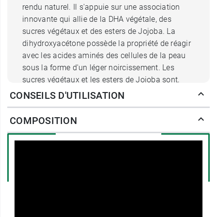
rendu naturel. Il s'appuie sur une association
innovante qui allie de la DHA végétale, des
sucres végétaux et des esters de Jojoba. La
dihydroxyacétone possède la propriété de réagir
avec les acides aminés des cellules de la peau
sous la forme d'un léger noircissement. Les
sucres végétaux et les esters de Jojoba sont,
pour leur part, des agents hydratants naturels
CONSEILS D'UTILISATION
qui assurent la souplesse de l'épiderme et
préserve son aspect lissé. Ainsi, tout en prenant
COMPOSITION
progressivement une couleur hâlée
, votre peau
ne souffre pas de dessèchement et reste
parfaitement armée contre les agressions
extérieures.
Appliquée sur une peau gommée de ses
squames, cette
mousse autobronzante
crépitante pour le corps Fée Moi Dorer
de