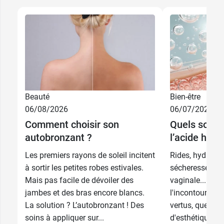
Beauté
Bien-être
06/08/2026
06/07/2026
Comment choisir son
Quels sont l
Offre
10 ml + 2
autobronzant ?
l’acide hyal
48,39 €
35,99 €
promotionnelle
patchs offerts
Les premiers rayons de soleil incitent
Rides, hydratati
48,39 €
35,99 €
30 ml
10 ml
à sortir les petites robes estivales.
sécheresse ocul
Mais pas facile de dévoiler des
vaginale... l'ac
jambes et des bras encore blancs.
l'incontournabl
La solution ? L’autobronzant ! Des
vertus, que cel
soins à appliquer sur...
d'esthétique ou 