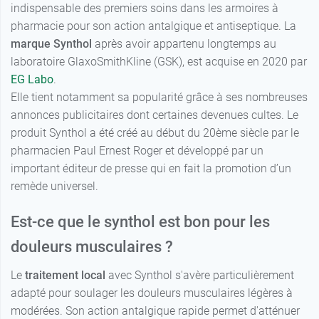
indispensable des premiers soins dans les armoires à
pharmacie pour son action antalgique et antiseptique. La
marque Synthol
après avoir appartenu longtemps au
7,89 €
par 2
laboratoire GlaxoSmithKline (GSK), est acquise en 2020 par
EG Labo
.
10,99 €
par 4
Elle tient notamment sa popularité grâce à ses nombreuses
annonces publicitaires dont certaines devenues cultes. Le
produit Synthol a été créé au début du 20ème siècle par le
pharmacien Paul Ernest Roger et développé par un
important éditeur de presse qui en fait la promotion d’un
remède universel.
Est-ce que le synthol est bon pour les
douleurs musculaires ?
Le
traitement local
avec Synthol s'avère particulièrement
adapté pour soulager les douleurs musculaires légères à
modérées. Son action antalgique rapide permet d'atténuer